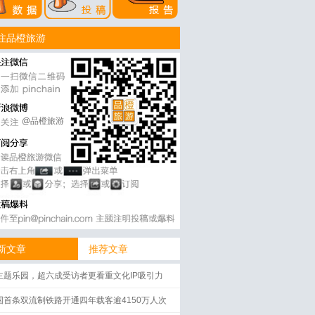
注品橙旅游
@品橙旅游
新文章
推荐文章
主题乐园，超六成受访者更看重文化IP吸引力
国首条双流制铁路开通四年载客逾4150万人次