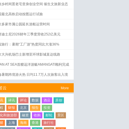
南乡村闲置老宅变身创业空间 催生文旅新业态
国最北高铁启动按图运行试验
京多家市属公园延长游船运营时间
特迪士尼2026财年三季度营收252亿美元
程旅行：暑期“工厂游”热度同比大涨36%
京大兴机场巴士新增至环球影城直达线路
AN AT SEA首艘远洋游艇AMANGATI顺利完成
水仪式
海暑期跨境游火热 日均11.7万人次旅客出入境
签云
More
讯
译讯
评论
数据
酒店
原创
程
财报
北京
报告
投资
化和旅游部
融资
收购
邮轮
景区
猪
上海
海南
香港
旅行社