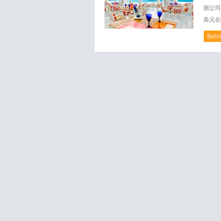
据公司
美元在
Belm