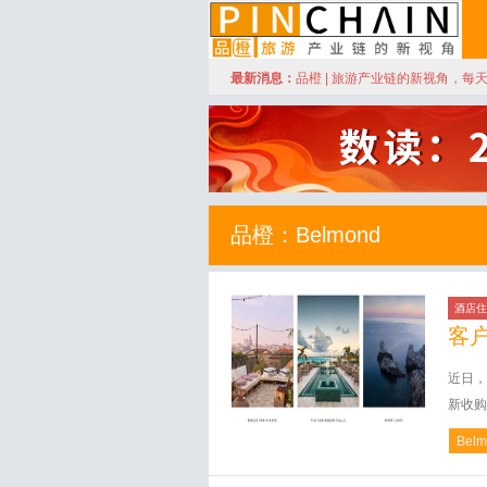
订阅
最新消息：
品橙 | 旅游产业链的新视角，每
品橙旅游
品橙：Belmond
酒店住
客
近日，法
新收购
Belm