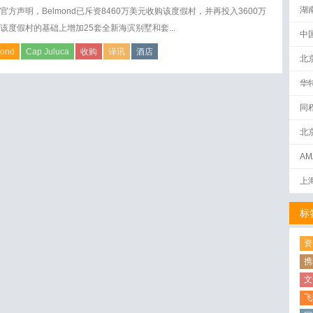
湖
官方声明，Belmond已斥资8460万美元收购该度假村，并再投入3600万
该度假村的基础上增加25套全新海滨别墅和套...
中
ond
Cap Juluca
收购
译讯
酒店
北
华
同
北
AM
下
上
标
资
携
文
飞