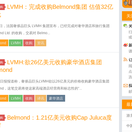
LVMH：完成收购Belmond集团 估值32亿
购
元
关
2日，法国奢侈品巨头 LVMH 集团宣布，已经完成对奢华酒店和旅行集团
nd Ltd. 的收购，交易对 Belmo...
ond
LVMH
收购
资讯
LVMH:欲26亿美元收购豪华酒店集团
购
mond
日报报道称，奢侈品巨头LVMH欲以26亿美元的价格收购豪华酒店集团
mond，这笔交易将使这家高端酒店经营商和标志性的“...
ond
LVMH
收购
译讯
豪华酒店
最
游
Belmond：1.21亿美元收购Cap Juluca度
购
村
中