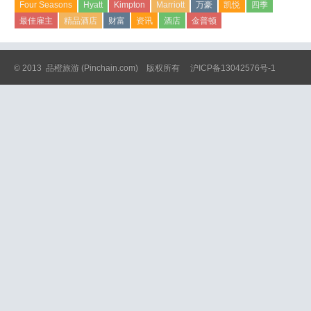
Four Seasons
Hyatt
Kimpton
Marriott
万豪
凯悦
四季
最佳雇主
精品酒店
财富
资讯
酒店
金普顿
© 2013
品橙旅游
(Pinchain.com) 版权所有
沪ICP备13042576号-1