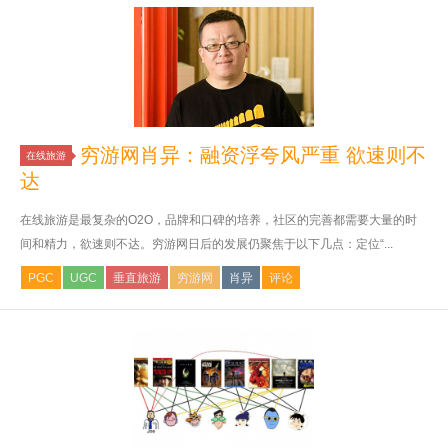
穷游网肖异：融资浮夸风严重 欲速则不
在线旅游
达
在线旅游是最复杂的O2O，品牌和口碑的培养，社区的完善都需要大量的时
间和精力，欲速则不达。穷游网日后的发展仍聚焦于以下几点：定位“...
PGC
UGC
垂直旅游
穷游网
肖异
评论