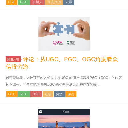
PGC
UGC
度旅人
百度旅游
资讯
评论：从UGC、PGC、OGC角度看众
渠道分销
信投穷游
对于现阶段，比较可行的方式是：将UGC 的用户运营和PGC（OGC）的内容
运营结合。问题在笔者看来UGC 缺少合理满足用户存在的表...
OGC
PGC
UGC
众信
穷游
评论