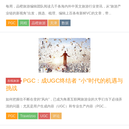
每周，品橙旅游编辑团队阅读几千条海内外中英文旅游行业资讯，从“旅游产
业链的新视角”出发，挑选、梳理、编辑上百条有新鲜VC的文章，带...
PGC
同程
品橙旅游
天津
数据
PGC：成UGC终结者 “小”时代的机遇与
在线旅游
挑战
如何把握住不断在变的“风向”，已成为角逐互联网旅游业的大亨们当下必须弄
清的问题：尤其是用户生成内容（UGC）和专业生产内容（PGC...
PGC
Travelzoo
UGC
评论