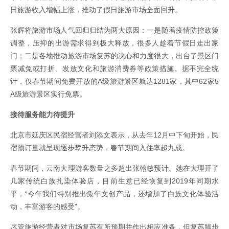
日旅游收入增幅上涨，推动了假日旅游市场全面回升。
张辉将旅游市场人气回归归结为两大原因：一是随着疫情防控政策
调整，压抑的出游需求得到极大释放，很多人趁着节假日走出家
门；二是各地推动旅游市场复苏的决心和力度很大，出台了景区门
票减免或打折、发放文化和旅游消费券等政策措施。据不完全统
计，仅春节期间免费开放的A级旅游景区就达1281家，其中62家5
A级旅游景区实行免票。
接待服务能力待提升
北京市延庆区民宿经营者刘添文表示，从去年12月中下旬开始，民
宿预订量就呈现逐步攀升态势，春节期间入住率超九成。
春节期间，云南大理游客数量之多超出张翰敏预计。她在大理开了
几家传统白族扎染体验店，目前生意已经恢复到2019年同期水
平，“今年我们特别推出兔年文创产品，还增加了白族文化体验活
动，丰富游客的感受”。
尽管旅游经营者对市场复苏有所预期并作出相应准备，但复苏脚步