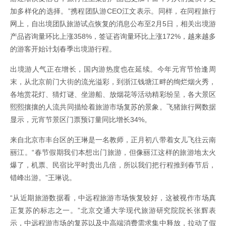
加多样化的选择。”携程团队游CEO江文表示。同样，在同程旅行
网上，自出境团队旅游试点恢复的消息公布至2月5日，相关出境游
产品咨询量环比上涨358%，签证咨询量环比上涨172%，越来越多
的游客开始计划春季出境游行程。
出境游人气正在增长，国内游热度也在延续。今年元宵节恰逢周
末，从北京前门大街的流光溢彩，到浙江钱塘江畔的绚烂烟火秀，
各地赏花灯、猜灯谜、坐游船、放烟花等活动精彩纷呈，各大景区
熙熙攘攘的人流共同描绘着旅游市场复苏的景象。飞猪旅行网数据
显示，元宵节景区门票预订量同比增长34%。
来自北京市丰台区的王琳是一名教师，正月初八带着女儿飞往云南
丽江。“春节假期我们本想出门旅游，但像丽江这样的旅游地太火
爆了，机票、民宿比平时贵出几倍，所以我们把行程推到春节后，
错峰出游。”王琳说。
“从近期旅游数据看，中远程旅游市场恢复较好，这被视作市场真
正复苏的标志之一。”北京交通大学现代旅游研究院院长张辉表
示，中远程游市场的复苏以及中高端消费需求集中释放，拉动了假