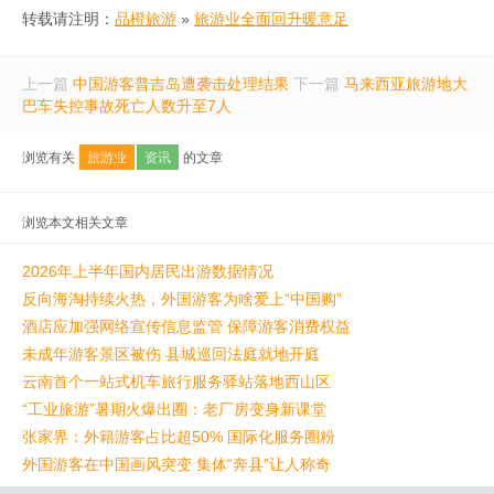
转载请注明：
品橙旅游
»
旅游业全面回升暖意足
上一篇
中国游客普吉岛遭袭击处理结果
下一篇
马来西亚旅游地大
巴车失控事故死亡人数升至7人
浏览有关
旅游业
资讯
的文章
浏览本文相关文章
2026年上半年国内居民出游数据情况
反向海淘持续火热，外国游客为啥爱上“中国购”
酒店应加强网络宣传信息监管 保障游客消费权益
未成年游客景区被伤 县城巡回法庭就地开庭
云南首个一站式机车旅行服务驿站落地西山区
“工业旅游”暑期火爆出圈：老厂房变身新课堂
张家界：外籍游客占比超50% 国际化服务圈粉
外国游客在中国画风突变 集体“奔县”让人称奇