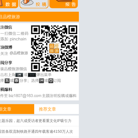
注品橙旅游
@品橙旅游
新文章
推荐文章
主题乐园，超六成受访者更看重文化IP吸引力
国首条双流制铁路开通四年载客逾4150万人次