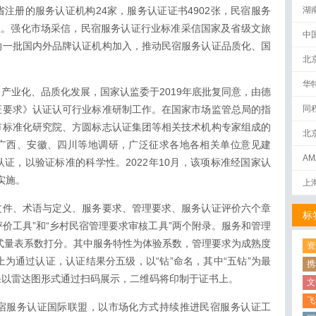
注册的服务认证机构24家，服务认证证书4902张，民宿服务
湖
位。强化市场采信，民宿服务认证行业标准采信国家及省级文旅
中
纳一批国内外品牌认证机构加入，推动民宿服务认证品质化、国
北
华
产业化、品质化发展，国家认监委于2019年底批复同意，由德
证要求》认证认可行业标准研制工作。在国家市场监管总局的指
同
市标准化研究院、方圆标志认证集团等相关技术机构专家组成的
北
广西、安徽、四川等地调研，广泛征求各地各相关单位意见建
AM
证，以验证标准的科学性。2022年10月，该项标准经国家认
下
实施。
上
文件、术语与定义、服务要求、管理要求、服务认证评价六个章
标
评价工具”和“乡村民宿管理要求审核工具”两个附录。服务和管理
点式量表系数打分。其中服务特性为体验系数，管理要求为成熟度
资
上为通过认证，认证结果分五级，以“钻”命名，其中“五钻”为最
携
果以雷达图形式通过扫码展示，二维码将印制于证书上。
文
飞
宿服务认证国际联盟，以市场化方式持续推进民宿服务认证工