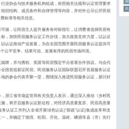
国
、行业协会与技术服务机构组成，依照相关法规和认证管理要求
民
、组织结构、成员条件和自律管理等内容，并对外公示公开民宿
收费标准等相关信息。
据可循，让民宿主人提升服务有对标指引，让消费者选择民宿有
目标，加快民宿服务认证工作步伐，加大政策支持力度，以认证
，以认证推动产业发展，为在全国范围开展民宿服务认证提供可
一个公平竞争、结果可信、发展有序的民宿市场环境。
式揭牌，并与携程、美团等民宿预定平台签署合作协议。与会代
等全国首批获证民宿。民宿服务认证国际联盟召开首届服务认证
各地的参会代表齐聚一堂，围绕深入推进民宿服务认证，探讨好
份，浙江省市场监管局有关负责人表示，通过深入推动《乡村民
实施，将开启服务认证新征程，对经济高质量复苏、民宿高质量
务认证工作列入全省开展绿色认证(“双碳”认证)集成改革和支
之一，并确定了德清、松阳、开化、温岭、嵊泗等县（市）先行