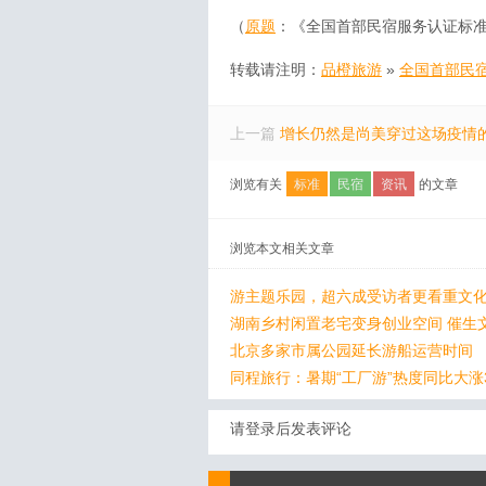
（
原题
：《全国首部民宿服务认证标
转载请注明：
品橙旅游
»
全国首部民
上一篇
增长仍然是尚美穿过这场疫情
浏览有关
标准
民宿
资讯
的文章
浏览本文相关文章
游主题乐园，超六成受访者更看重文化
湖南乡村闲置老宅变身创业空间 催生
北京多家市属公园延长游船运营时间
同程旅行：暑期“工厂游”热度同比大涨
请登录后发表评论