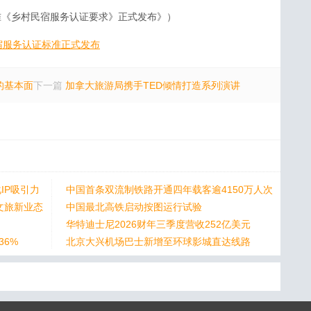
准《乡村民宿服务认证要求》正式发布》）
宿服务认证标准正式发布
的基本面
下一篇
加拿大旅游局携手TED倾情打造系列演讲
IP吸引力
中国首条双流制铁路开通四年载客逾4150万人次
文旅新业态
中国最北高铁启动按图运行试验
华特迪士尼2026财年三季度营收252亿美元
36%
北京大兴机场巴士新增至环球影城直达线路