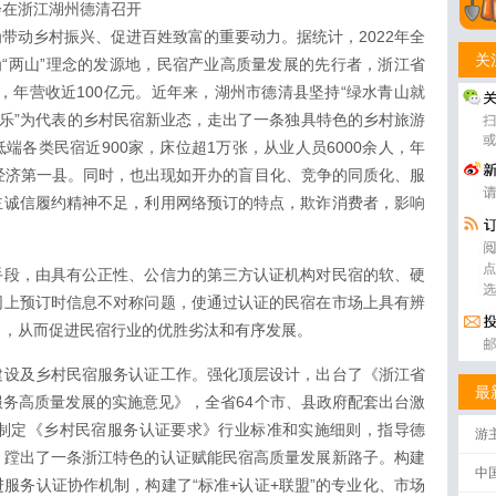
会在浙江湖州德清召开
带动乡村振兴、促进百姓致富的重要动力。据统计，2022年全
关
为“两山”理念的发源地，民宿产业高质量发展的先行者，浙江省
一，年营收近100亿元。近年来，湖州市德清县坚持“绿水青山就
家乐”为代表的乡村民宿新业态，走出了一条独具特色的乡村旅游
端各类民宿近900家，床位超1万张，从业人员6000余人，年
经济第一县。同时，也出现如开办的盲目化、竞争的同质化、服
主诚信履约精神不足，利用网络预订的特点，欺诈消费者，影响
手段，由具有公正性、公信力的第三方认证机构对民宿的软、硬
网上预订时信息不对称问题，使通过认证的民宿在市场上具有辨
出，从而促进民宿行业的优胜劣汰和有序发展。
建设及乡村民宿服务认证工作。强化顶层设计，出台了《浙江省
最
务高质量发展的实施意见》，全省64个市、县政府配套出台激
头制定《乡村民宿服务认证要求》行业标准和实施细则，指导德
游
，蹚出了一条浙江特色的认证赋能民宿高质量发展新路子。构建
中
服务认证协作机制，构建了“标准+认证+联盟”的专业化、市场