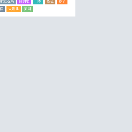
家旅游局
目的地
日本
签证
春节
宿
去哪儿
美国