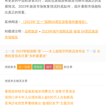
有更多的中远程游客出行，由此也更能反映旅游消费市场真正的发
展情况。2023年旅游市场恢复情况到底如何，或许暑期市场能给
出真正的答案。
延伸阅读：
《2023年“五一”假期5A景区游客接待量报告》
转载请注明：
品橙旅游
»
2023年端午假期全国,省域,5A景区旅游
市场报告
上一篇
2023智能游船“漾”——水上超级空间新品发布会
下一篇
从
携程度假农庄看“乡村避暑游”
浏览有关
五一假期
橙报告
端午
资讯
的文章
浏览本文相关文章
暑期游持续升温激发城乡消费活力 游客尽享清凉
深圳口岸今年入出境外国人超500万人次创新高
圣淘沙名胜世界重磅推出“超感狂欢节”主题活动