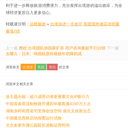
利于进一步释放旅游消费潜力，充分发挥出境游的溢出效应，为全
球经济复苏注入更多信心。
转载请注明：
品橙旅游
»
出境游进一步放开 美团境外酒店浏览量
暴涨7倍
上一篇
携程:出境团队游国家扩容 用户咨询量超平日10倍
下一篇
去哪儿：日本、韩国机票价格较年初降四成
浏览有关
出境游
美团
资讯
的文章
浏览本文相关文章
游主题乐园，超六成受访者更看重文化IP吸引力
中国首条双流制铁路开通四年载客逾4150万人次
湖南乡村闲置老宅变身创业空间 催生文旅新业态
中国最北高铁启动按图运行试验
北京多家市属公园延长游船运营时间