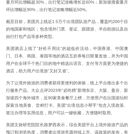
量月环比增幅超30%，出行笔记攻略增长近60%；新加坡搜索量月
环比增幅近90%，出行笔记攻略增幅近50%。
截至目前，美团共上线近1.5万个出境团队游产品，覆盖约200个目
的地国家和地区；包含境外门票、签证、跟团游、半自助游以及自
由行打包产品等多种类型。
美团酒店上线了“好价不用比”的超低价活动，中国香港、中国澳
门、日本、韩国、泰国等地的酒店五折券每日限量发放，并为中国
用户在全球千个热门目的地中精选出语言、支付等方面更为便捷的
酒店，助力用户出境游“又好又省”。
为了让境外旅游的消费者获得更便利的体验，线上平台推出多个出
行服务产品。大众点评2023年“必吃榜”新增东京、大阪、曼谷、新
加坡四个海外城市，近90家美食餐厅上榜，方便用户在出国游玩时
探索当地美食、尝鲜打卡。美团“出境信息小帮手”包含入境政策、
签注办理等实用信息，用户可以一键收藏，方便随时取用。
美团文旅研究院院长路梦西表示，综合美团平台上境外旅游产品的
预订和浏览热度，消费者出境游意愿持续上升。该政策的发布，有