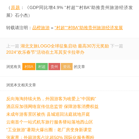
（
原题
：《GDP同比增4.9% “村超”“村BA”助推贵州旅游经济发
展》石小杰）
转载请注明：
品橙旅游
»
“村超”“村BA”助推贵州旅游经济发展
上一篇
湖北文旅LOGO全球征集启动 最高30万元奖励
下一篇
2024“欢乐春节”活动在土耳其安卡拉举办
浏览有关
村BA
村超
贵州
资讯
的文章
浏览本文相关文章
反向海淘持续火热，外国游客为啥爱上“中国购”
酒店应加强网络宣传信息监管 保障游客消费权益
未成年游客景区被伤 县城巡回法庭就地开庭
云南首个一站式机车旅行服务驿站落地西山区
“工业旅游”暑期火爆出圈：老厂房变身新课堂
张家界：外籍游客占比超50% 国际化服务圈粉