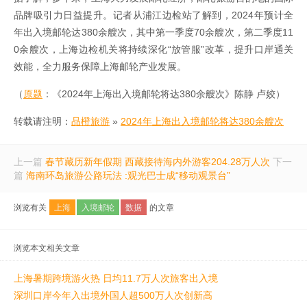
品牌吸引力日益提升。记者从浦江边检站了解到，2024年预计全
年出入境邮轮达380余艘次，其中第一季度70余艘次，第二季度11
0余艘次，上海边检机关将持续深化“放管服”改革，提升口岸通关
效能，全力服务保障上海邮轮产业发展。
（
原题
：《2024年上海出入境邮轮将达380余艘次》陈静 卢姣）
转载请注明：
品橙旅游
»
2024年上海出入境邮轮将达380余艘次
上一篇
春节藏历新年假期 西藏接待海内外游客204.28万人次
下一
篇
海南环岛旅游公路玩法 :观光巴士成“移动观景台”
浏览有关
上海
入境邮轮
数据
的文章
浏览本文相关文章
上海暑期跨境游火热 日均11.7万人次旅客出入境
深圳口岸今年入出境外国人超500万人次创新高