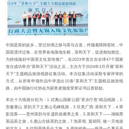
中国是茶的故乡，穿过丝绸之路与茶马古道，伴随着阵阵驼铃，中
国茶漂洋过海，在世界各地落地生根，茶和天下，促进相知相交。
为持续做好中国茶文化宣传推广，在2023年首次在全球47个国家
首次成功举办“茶和天下”活动之后，主办方于2024年3月开展“茶和
天下”主题精品旅游线路征集活动。本次征集活动采取专家评审的
方式，从所有申报作品中评选出10条“茶和天下”主题精品旅游线
路，由中国旅行社协会为获奖者颁发荣誉证书以资鼓励。
本次十大线路分别为：1.武夷山国家公园“茶乡疗愈”精品线路，2.
安徽黄山 茶韵天下之黄山毛峰线路，3.壮美广西·茶和天下，4.翠
影流香——贵州茶韵与非遗民俗康养之美，5.茶和天下——湖南黑
茶品茶之旅，6.惠山古镇茶韵之旅，7.泡茶馆, 逛胡同, 做一天地道
的北京人，8.信阳茶路毛尖之旅，9.茶味岭南——探寻一个离不开