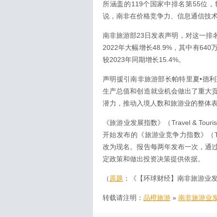
所涵盖的119个国家中排名第55位
说，南非在价格竞争力、信息通信技
南非旅游部23日发表声明，对这一排名
2022年大幅增长48.9%，其中有6
较2023年同期增长15.4%。
声明援引南非旅游部长帕特里夏•德
生产总值和创造就业机会做出了重大
潜力，推动入境人数和旅游业的整体
《旅游业发展指数》（Travel & Tour
开始发布的《旅游业竞争力指数》（Travel &
改为现名。报告每两年发布一次，通
定政策和做出投资决策提供依据。
（
原题
：《【环球财经】南非旅游业发
转载请注明：
品橙旅游
»
南非旅游业