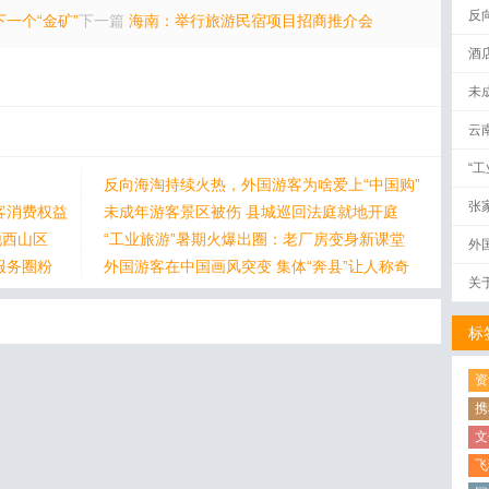
反
下一个“金矿”
下一篇
海南：举行旅游民宿项目招商推介会
酒
未
云
“
反向海淘持续火热，外国游客为啥爱上“中国购”
张
客消费权益
未成年游客景区被伤 县城巡回法庭就地开庭
地西山区
“工业旅游”暑期火爆出圈：老厂房变身新课堂
外
服务圈粉
外国游客在中国画风突变 集体“奔县”让人称奇
关
标
资
携
文
飞