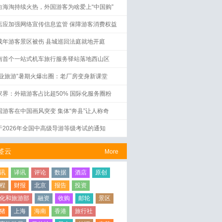
向海淘持续火热，外国游客为啥爱上“中国购”
店应加强网络宣传信息监管 保障游客消费权益
成年游客景区被伤 县城巡回法庭就地开庭
南首个一站式机车旅行服务驿站落地西山区
工业旅游”暑期火爆出圈：老厂房变身新课堂
家界：外籍游客占比超50% 国际化服务圈粉
国游客在中国画风突变 集体“奔县”让人称奇
于2026年全国中高级导游等级考试的通知
签云
More
讯
译讯
评论
数据
酒店
原创
程
财报
北京
报告
投资
化和旅游部
融资
收购
邮轮
景区
猪
上海
海南
香港
旅行社