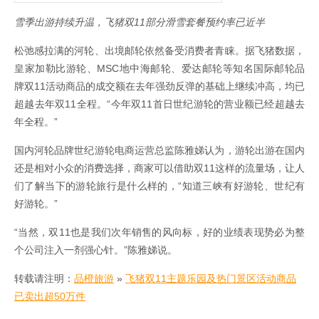
雪季出游持续升温，飞猪双11部分滑雪套餐预约率已近半
松弛感拉满的河轮、出境邮轮依然备受消费者青睐。据飞猪数据，
皇家加勒比游轮、MSC地中海邮轮、爱达邮轮等知名国际邮轮品
牌双11活动商品的成交额在去年强劲反弹的基础上继续冲高，均已
超越去年双11全程。“今年双11首日世纪游轮的营业额已经超越去
年全程。”
国内河轮品牌世纪游轮电商运营总监陈雅娣认为，游轮出游在国内
还是相对小众的消费选择，商家可以借助双11这样的流量场，让人
们了解当下的游轮旅行是什么样的，“知道三峡有好游轮、世纪有
好游轮。”
“当然，双11也是我们次年销售的风向标，好的业绩表现势必为整
个公司注入一剂强心针。”陈雅娣说。
转载请注明：
品橙旅游
»
飞猪双11主题乐园及热门景区活动商品
已卖出超50万件