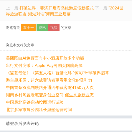
上一篇
打破边界，斐济开启海岛旅游度假新模式
下一篇
“2024世
界旅游联盟·湘湖对话”海南三亚启幕
浏览有关
双十一
资讯
飞猪
的文章
浏览本文相关文章
美团既白AI免费面向中小酒店开放多个功能
出行支付突破：Apple Pay可购买国航高舱
《盗墓笔记》《第五人格》首进北环 “惊彩”环球破界启幕
游主题乐园，超六成受访者更看重文化IP吸引力
中国首条双流制铁路开通四年载客逾4150万人次
湖南乡村闲置老宅变身创业空间 催生文旅新业态
中国最北高铁启动按图运行试验
北京多家市属公园延长游船运营时间
请登录后发表评论