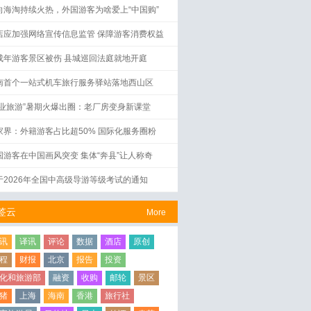
向海淘持续火热，外国游客为啥爱上“中国购”
店应加强网络宣传信息监管 保障游客消费权益
成年游客景区被伤 县城巡回法庭就地开庭
南首个一站式机车旅行服务驿站落地西山区
工业旅游”暑期火爆出圈：老厂房变身新课堂
家界：外籍游客占比超50% 国际化服务圈粉
国游客在中国画风突变 集体“奔县”让人称奇
于2026年全国中高级导游等级考试的通知
签云
More
讯
译讯
评论
数据
酒店
原创
程
财报
北京
报告
投资
化和旅游部
融资
收购
邮轮
景区
猪
上海
海南
香港
旅行社