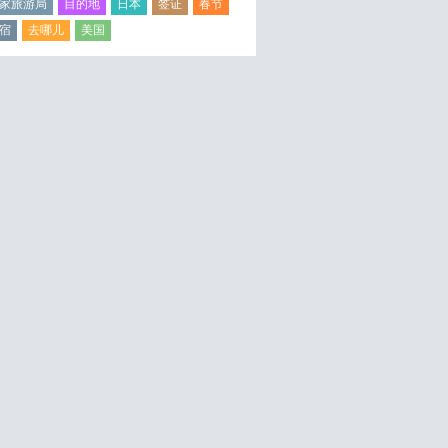
家旅游局
目的地
日本
签证
春节
宿
去哪儿
美国