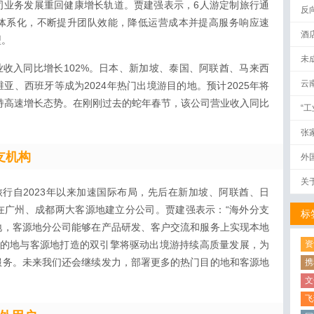
司业务发展重回健康增长轨道。贾建强表示，6人游定制旅行通
反
体系化，不断提升团队效能，降低运营成本并提高服务响应速
酒
型。
未
营业收入同比增长102%。日本、新加坡、泰国、阿联酋、马来西
云
亚、西班牙等成为2024年热门出境游目的地。预计2025年将
保持高速增长态势。在刚刚过去的蛇年春节，该公司营业收入同比
“
张
支机构
外
关
行自2023年以来加速国际布局，先后在新加坡、阿联酋、日
在广州、成都两大客源地建立分公司。贾建强表示：“海外分支
标
地，客源地分公司能够在产品研发、客户交流和服务上实现本地
目的地与客源地打造的双引擎将驱动出境游持续高质量发展，为
资
服务。未来我们还会继续发力，部署更多的热门目的地和客源地
携
文
飞