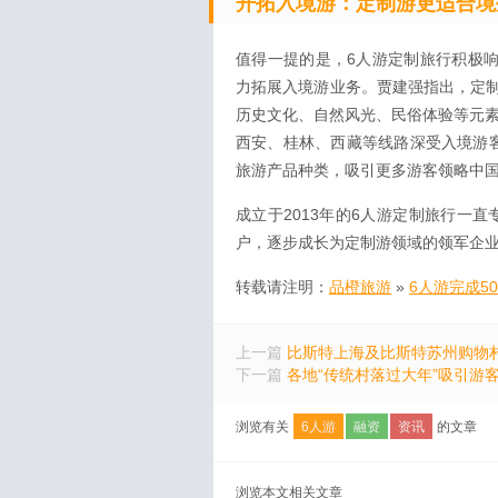
开拓入境游：定制游更适合境
值得一提的是，6人游定制旅行积极响应国
力拓展入境游业务。贾建强指出，定
历史文化、自然风光、民俗体验等元素
西安、桂林、西藏等线路深受入境游
旅游产品种类，吸引更多游客领略中
成立于2013年的6人游定制旅行一直
户，逐步成长为定制游领域的领军企
转载请注明：
品橙旅游
»
6人游完成5
上一篇
比斯特上海及比斯特苏州购物
下一篇
各地“传统村落过大年”吸引游客
浏览有关
6人游
融资
资讯
的文章
浏览本文相关文章