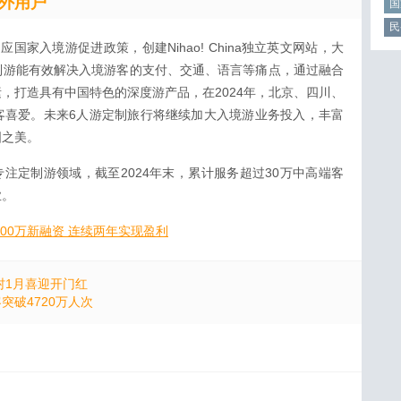
外用户
国
民
家入境游促进政策，创建Nihao! China独立英文网站，大
制游能有效解决入境游客的支付、交通、语言等痛点，通过融合
，打造具有中国特色的深度游产品，在2024年，北京、四川、
客喜爱。未来6人游定制旅行将继续加大入境游业务投入，丰富
国之美。
专注定制游领域，截至2024年末，累计服务超过30万中高端客
业。
000万新融资 连续两年实现盈利
村1月喜迎开门红
突破4720万人次