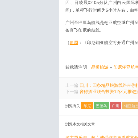
四、日凌晨02:05分从广州白云国际
间)，单程飞行时间为5小时左右，由
广州至巴厘岛航线是翎亚航空继广州至
条直飞印尼的航线。
（
原题
：《印尼翎亚航空将开通广州
转载请注明：
品橙旅游
»
印尼翎亚航
上一篇
四川：四条精品旅游线路带你打
下一篇
舍得酒业联合投资12亿元推进
浏览有关
印尼
巴厘岛
广州
翎亚航
浏览本文相关文章
游主题乐园，超六成受访者更看重文化