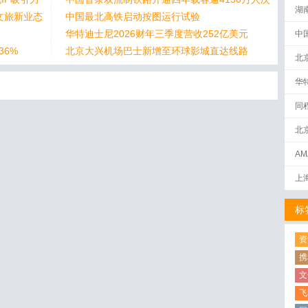
湖
文旅新业态
中国最北高铁启动按图运行试验
华特迪士尼2026财年三季度营收252亿美元
中
36%
北京大兴机场巴士新增至环球影城直达线路
北
华
同
北
AM
下
上
标
资
携
文
飞