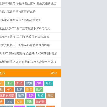
南乡村闲置老宅变身创业空间 催生文旅新业态
国最北高铁启动按图运行试验
京多家市属公园延长游船运营时间
特迪士尼2026财年三季度营收252亿美元
程旅行：暑期“工厂游”热度同比大涨36%
京大兴机场巴士新增至环球影城直达线路
AN AT SEA首艘远洋游艇AMANGATI顺利完成
水仪式
海暑期跨境游火热 日均11.7万人次旅客出入境
签云
More
讯
译讯
评论
数据
酒店
原创
程
财报
北京
报告
投资
化和旅游部
融资
收购
邮轮
景区
猪
上海
海南
香港
旅行社