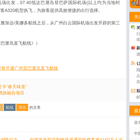
机场出发，07:40抵达巴厘岛登巴萨国际机场(以上均为当地时
空客A320机型执飞，为旅客提供高效便捷的出行选择。
关
雅加达/美娜多航线之后，从广州白云国际机场出发开辟的第三
至巴厘岛直飞航线》）
空将开通广州至巴厘岛直飞航线
卡“春天味道”
酒旅融合项目
空
航线
资讯
的文章
最
游
中
IP吸引力
中国首条双流制铁路开通四年载客逾4150万人次