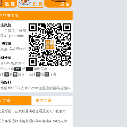
注品橙旅游
@品橙旅游
新文章
推荐文章
主题乐园，超六成受访者更看重文化IP吸引力
国首条双流制铁路开通四年载客逾4150万人次