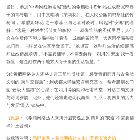
当日，参加“中希网红游名城”活动的希腊歌手Erini站在成都宽窄巷
子的青砖墙下，用中文唱响《茉莉花》。在人民公园鹤鸣茶社的竹
椅间，“希腊姐妹花”之一索菲亚与记者对谈时，聊起对“安逸”的理
解：“这是一种对生活节奏的掌控——就像希腊的圣托里尼，人们
会在午后停下脚步喝杯咖啡看海；成都的茶馆里，大家围坐喝茶摆
龙门阵，同样是在认真享受当下。”她坦言，这种对生活的细腻感
知让她倍感亲切，“不需要翻译，不需要解释，四川的‘安逸’我一看
就懂，这是刻在两个地方人骨子里的生活智慧。”
5位希腊网络达人还将走进三星堆博物馆，感受青铜面具与古希腊
文明的“跨时空撞脸”；到成都大熊猫繁育研究基地，帮希腊朋友们
圆“云吸大熊猫”的心愿；在四川博物院和杜甫草堂，对话古蜀文脉
与诗词雅韵。此外，他们还将走进现代商圈、社区，将四川的活力
与发展“装入”镜头中。
（
原题
：《希腊网络达人来川开启安逸之旅 四川的“安逸”不需要翻
译》王晋朝）
转载请注明：
品橙旅游
»
希腊网络达人来川开启安逸之旅