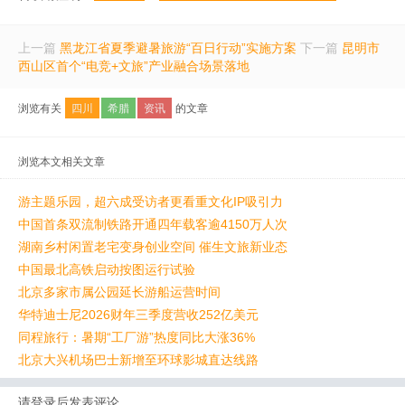
上一篇
黑龙江省夏季避暑旅游“百日行动”实施方案
下一篇
昆明市
西山区首个“电竞+文旅”产业融合场景落地
浏览有关
四川
希腊
资讯
的文章
浏览本文相关文章
游主题乐园，超六成受访者更看重文化IP吸引力
中国首条双流制铁路开通四年载客逾4150万人次
湖南乡村闲置老宅变身创业空间 催生文旅新业态
中国最北高铁启动按图运行试验
北京多家市属公园延长游船运营时间
华特迪士尼2026财年三季度营收252亿美元
同程旅行：暑期“工厂游”热度同比大涨36%
北京大兴机场巴士新增至环球影城直达线路
请登录后发表评论