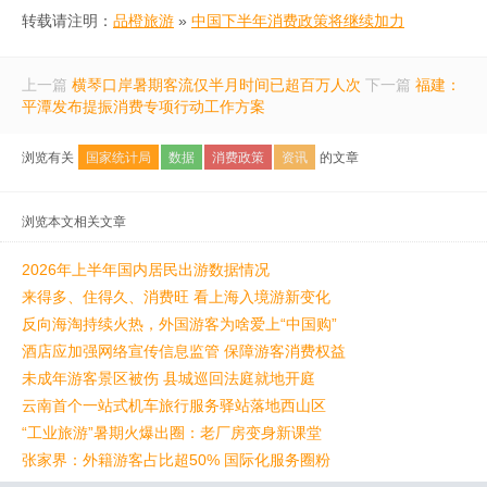
转载请注明：
品橙旅游
»
中国下半年消费政策将继续加力
上一篇
横琴口岸暑期客流仅半月时间已超百万人次
下一篇
福建：
平潭发布提振消费专项行动工作方案
浏览有关
国家统计局
数据
消费政策
资讯
的文章
浏览本文相关文章
2026年上半年国内居民出游数据情况
来得多、住得久、消费旺 看上海入境游新变化
反向海淘持续火热，外国游客为啥爱上“中国购”
酒店应加强网络宣传信息监管 保障游客消费权益
未成年游客景区被伤 县城巡回法庭就地开庭
云南首个一站式机车旅行服务驿站落地西山区
“工业旅游”暑期火爆出圈：老厂房变身新课堂
张家界：外籍游客占比超50% 国际化服务圈粉