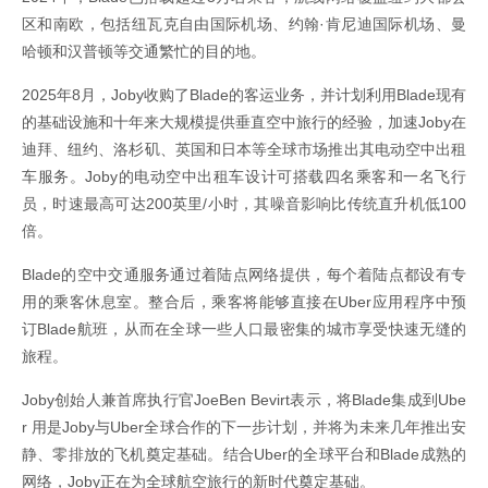
区和南欧，包括纽瓦克自由国际机场、约翰·肯尼迪国际机场、曼
哈顿和汉普顿等交通繁忙的目的地。
2025年8月，Joby收购了Blade的客运业务，并计划利用Blade现有
的基础设施和十年来大规模提供垂直空中旅行的经验，加速Joby在
迪拜、纽约、洛杉矶、英国和日本等全球市场推出其电动空中出租
车服务。Joby的电动空中出租车设计可搭载四名乘客和一名飞行
员，时速最高可达200英里/小时，其噪音影响比传统直升机低100
倍。
Blade的空中交通服务通过着陆点网络提供，每个着陆点都设有专
用的乘客休息室。整合后，乘客将能够直接在Uber应用程序中预
订Blade航班，从而在全球一些人口最密集的城市享受快速无缝的
旅程。
Joby创始人兼首席执行官JoeBen Bevirt表示，将Blade集成到Ube
r 用是Joby与Uber全球合作的下一步计划，并将为未来几年推出安
静、零排放的飞机奠定基础。结合Uber的全球平台和Blade成熟的
网络，Joby正在为全球航空旅行的新时代奠定基础。