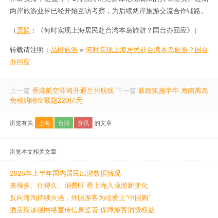
两岸旅游业界已经开始互访考察，为后续两岸旅游交流合作铺路。
（
原题
：《何时实现上海居民赴台湾本岛旅游？国台办回应》）
转载请注明：
品橙旅游
»
何时实现上海居民赴台湾本岛旅游？国台
办回应
上一篇
香港航空即将开通兰州航线
下一篇
新政实施半年 海南离岛
免税购物金额超220亿元
浏览有关
上海
台湾
资讯
的文章
浏览本文相关文章
2026年上半年国内居民出游数据情况
来得多、住得久、消费旺 看上海入境游新变化
反向海淘持续火热，外国游客为啥爱上“中国购”
酒店应加强网络宣传信息监管 保障游客消费权益