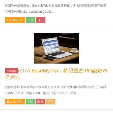
近日有外媒报道称，EaseMyTrip已达成最终协议，将收购印度航空资产融资
和租赁公司Nutana aviation Capita...
EaseMyTrip
印度
译讯
OTA EaseMyTrip：希望通过IPO融资75
在线旅游
亿卢比
总部位于印度新德里的在线旅游初创企业EaseMyTrip可能通过首次公开募股
获得50亿卢比（约合7200万美元）到75亿卢比（约合...
EaseMyTrip
OTA
融资
译讯