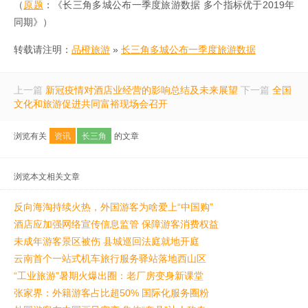
（
原题
：《长三角多城公布一季度旅游数据 多个指标优于2019年
同期》）
转载请注明：
品橙旅游
»
长三角多城公布一季度旅游数据
上一篇
新冠疫情对酒店业经营的影响总结及未来展望
下一篇
全国
文化和旅游促进共同富裕现场会召开
浏览有关
资讯
长三角
的文章
浏览本文相关文章
反向海淘持续火热，外国游客为啥爱上“中国购”
酒店应加强网络宣传信息监管 保障游客消费权益
未成年游客景区被伤 县城巡回法庭就地开庭
云南首个一站式机车旅行服务驿站落地西山区
“工业旅游”暑期火爆出圈：老厂房变身新课堂
张家界：外籍游客占比超50% 国际化服务圈粉