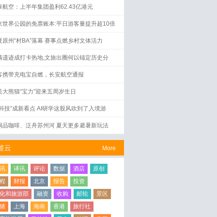
泰航空：上半年集团盈利62.43亿港元
京世界公园的免票账本:平日游客量提升超10倍
夏原州“村BA”落幕 赛事点燃乡村文体活力
满遗迹成打卡热地,文旅出圈何以锚定历史分
？
客携带充电宝自燃，长安航空通报
美大熊猫“宝力”迎来五周岁生日
好科技”成新看点 AI研学这股风吹到了入境游
洞品咖啡、泛舟苏州河 夏天更多避暑新玩法
签云
More
讯
译讯
评论
数据
酒店
原创
程
财报
北京
报告
投资
化和旅游部
融资
收购
邮轮
景区
猪
上海
海南
香港
旅行社