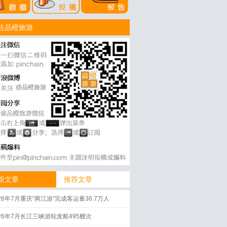
注品橙旅游
@品橙旅游
新文章
推荐文章
26年7月重庆“两江游”完成客运量36.7万人
026年7月长江三峡游轮发船495艘次