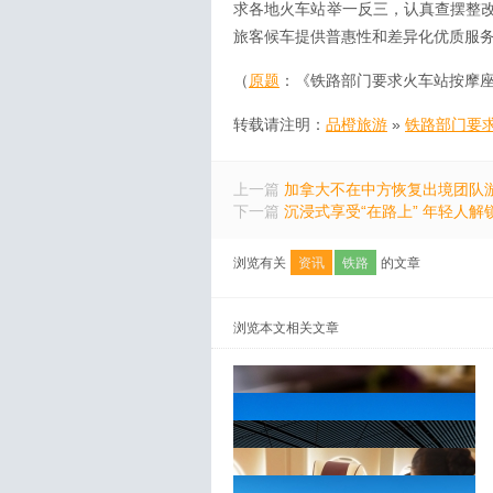
求各地火车站举一反三，认真查摆整
旅客候车提供普惠性和差异化优质服
（
原题
：《铁路部门要求火车站按摩座
转载请注明：
品橙旅游
»
铁路部门要求
上一篇
加拿大不在中方恢复出境团队游
下一篇
沉浸式享受“在路上” 年轻人解
浏览有关
资讯
铁路
的文章
浏览本文相关文章