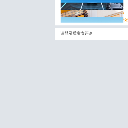
旅客携带充电宝自燃，长安航空通报
多航司：国内航线燃油附加费今日开
全球最清洁机场TOP10，中国三家上
请登录后发表评论
上海飞新加坡可体验“套房” 票价近3万
暑期亲子游热度升 杭州机场单日旅客
上海：对12家网约车平台开出集中处
利润大涨、口碑崩坏，春秋航空遭遇
暑运过半 中国铁路发送旅客超4.3亿人