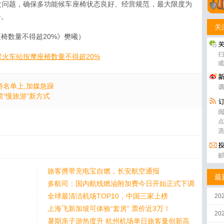
改问题，确保多功能候车座椅状态良好、经营规范，最大限度为
务。
关
椅数量不得超20%》樊曦）
火车站按摩座椅数量不得超20%
名单上,加媒急躁
锁“慢旅游”新方式
旅客携带充电宝自燃，长安航空通报
最
多航司：国内航线燃油附加费今日开始正式下调
全球最清洁机场TOP10，中国三家上榜
20
上海飞新加坡可体验“套房” 票价近3万！
2
暑期亲子游热度升 杭州机场单日旅客量创新高