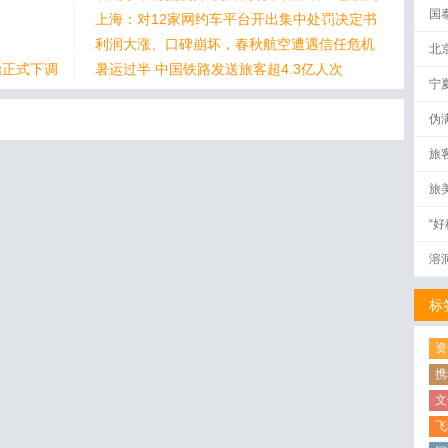
国
上海：对12家网约车平台开出集中处罚决定书
利润大涨、口碑崩坏，春秋航空遭遇信任危机
北
始正式下调
暑运过半 中国铁路发送旅客超4.3亿人次
宁
榜
！
伪
量
量创新高
旅
罚决定书
旅
信任危机
次
“
溶
标
资
携
文
飞