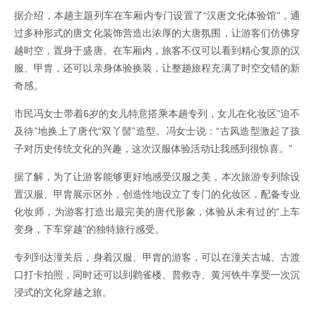
据介绍，本趟主题列车在车厢内专门设置了“汉唐文化体验馆”，通
过多种形式的唐文化装饰营造出浓厚的大唐氛围，让游客们仿佛穿
越时空，置身于盛唐。在车厢内，旅客不仅可以看到精心复原的汉
服、甲胄，还可以亲身体验换装，让整趟旅程充满了时空交错的新
奇感。
市民冯女士带着6岁的女儿特意搭乘本趟专列，女儿在化妆区“迫不
及待”地换上了唐代“双丫髻”造型。冯女士说：“古风造型激起了孩
子对历史传统文化的兴趣，这次汉服体验活动让我感到很惊喜。”
据了解，为了让游客能够更好地感受汉服之美，本次旅游专列除设
置汉服、甲胄展示区外，创造性地设立了专门的化妆区，配备专业
化妆师，为游客打造出最完美的唐代形象，体验从未有过的“上车
变身，下车穿越”的独特旅行感受。
专列到达潼关后，身着汉服、甲胄的游客，可以在潼关古城、古渡
口打卡拍照，同时还可以到鹳雀楼、普救寺、黄河铁牛享受一次沉
浸式的文化穿越之旅。