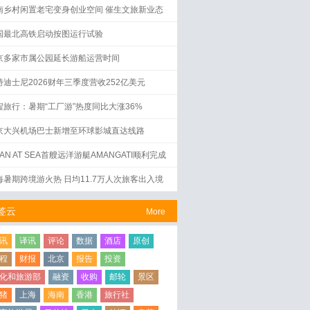
南乡村闲置老宅变身创业空间 催生文旅新业态
国最北高铁启动按图运行试验
京多家市属公园延长游船运营时间
特迪士尼2026财年三季度营收252亿美元
程旅行：暑期“工厂游”热度同比大涨36%
京大兴机场巴士新增至环球影城直达线路
AN AT SEA首艘远洋游艇AMANGATI顺利完成
水仪式
海暑期跨境游火热 日均11.7万人次旅客出入境
签云
More
讯
译讯
评论
数据
酒店
原创
程
财报
北京
报告
投资
化和旅游部
融资
收购
邮轮
景区
猪
上海
海南
香港
旅行社