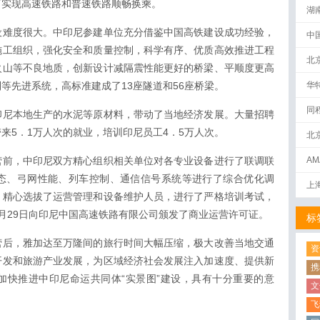
可实现高速铁路和普速铁路顺畅换乘。
湖
设难度很大。中印尼参建单位充分借鉴中国高铁建设成功经验，
中
施工组织，强化安全和质量控制，科学有序、优质高效推进工程
北
火山等不良地质，创新设计减隔震性能更好的桥梁、平顺度更高
等先进系统，高标准建成了13座隧道和56座桥梁。
华
同
印尼本地生产的水泥等原材料，带动了当地经济发展。大量招聘
来5．1万人次的就业，培训印尼员工4．5万人次。
北
营前，中印尼双方精心组织相关单位对各专业设备进行了联调联
AM
下
态、弓网性能、列车控制、通信信号系统等进行了综合优化调
上
。精心选拔了运营管理和设备维护人员，进行了严格培训考试，
月29日向印尼中国高速铁路有限公司颁发了商业运营许可证。
标
营后，雅加达至万隆间的旅行时间大幅压缩，极大改善当地交通
资
开发和旅游产业发展，为区域经济社会发展注入加速度、提供新
携
加快推进中印尼命运共同体“实景图”建设，具有十分重要的意
文
飞