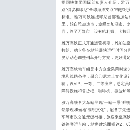
据国铁集团国际部负责人介绍，雅万
路”倡议和印尼“全球海洋支点”构想
标准。雅万高铁连接印尼首都雅加达和
里，始自雅加达市，途经勿加泗市、
县，终至万隆市，设有哈利姆、卡拉旺
雅万高铁正式开通运营初期，雅加达至
拉朗、德卡鲁尔站的最快运行时间分别
灵活动态调整列车开行方案，更好满
雅万高铁动车组是中方企业采用时速3
境和线路条件，融合印尼本土文化设
辆，设VIP、一等、二等座席，总定
障碍设施和售货柜、咖啡机、微波炉
雅万高铁各大车站呈现“一站一景”鲜
然景观和当地“编织文化”，配备了先
车等市政交通无缝衔接，旅客乘坐高
铁路客运车站，站房建筑面积达2．6