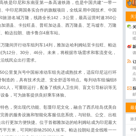
高铁是印尼和东南亚第一条高速铁路，也是中国共建“一带一
对接、中印尼两国务实合作的旗舰项目，全线采用中国技术、中国
关
旅游名城万隆，线路全长142．3公里，最高运营时速350公
勿加泗县、卡拉旺县、普旺加达县、西万隆县、芝马墟市、万隆
、帕达拉朗、德卡鲁尔4座车站。
万隆间开行动车组列车14列，雅加达哈利姆站至卡拉旺、帕达
为12分、30分、46分。未来，将根据市场需求和客流变化，
足沿线民众出行需求。
50公里复兴号中国标准动车组先进成熟技术，适应印尼运行环
计制造的，具有技术先进、安全舒适等特点。每列动车组编组8
员601人，可重联运行，配备了残疾人卫生间、盲文引导标识等无
等设备，可为旅客提供良好乘车体验。
明特色，突出现代功能、彰显印尼文化，融合了西爪哇岛优美自
最
进完善的服务设施和智能化客服信息系统，与轻轨、公交、出租
游
铁出行更加方便快捷。位于首都雅加达的哈利姆站成为印尼最大
万平方米，可同时容纳2500人候车。帕达拉朗站是全线唯一一
中