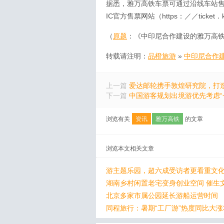
据悉，雅万高铁车票可通过沿线车站售票窗口、
IC官方售票网站（https：／／ticket．
（
原题
：《中印尼合作建设的雅万高铁
转载请注明：
品橙旅游
»
中印尼合作建
上一篇
爱达邮轮携手敦煌研究院，打
下一篇
中国游客规划出境游优先考虑“
浏览有关
资讯
雅万高铁
的文章
浏览本文相关文章
游主题乐园，超六成受访者更看重文化
湖南乡村闲置老宅变身创业空间 催生
北京多家市属公园延长游船运营时间
同程旅行：暑期“工厂游”热度同比大涨