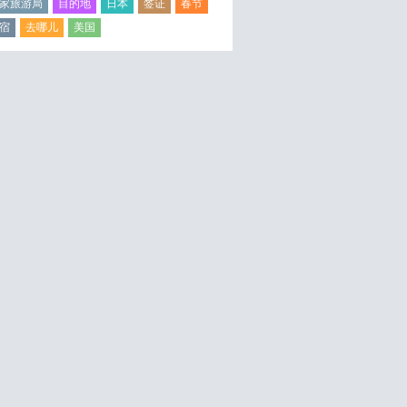
家旅游局
目的地
日本
签证
春节
宿
去哪儿
美国