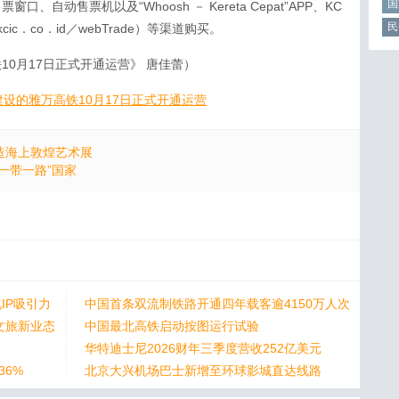
国
自动售票机以及“Whoosh － Kereta Cepat”APP、KC
民
kcic．co．id／webTrade）等渠道购买。
10月17日正式开通运营》 唐佳蕾）
设的雅万高铁10月17日正式开通运营
造海上敦煌艺术展
一带一路”国家
IP吸引力
中国首条双流制铁路开通四年载客逾4150万人次
文旅新业态
中国最北高铁启动按图运行试验
华特迪士尼2026财年三季度营收252亿美元
36%
北京大兴机场巴士新增至环球影城直达线路