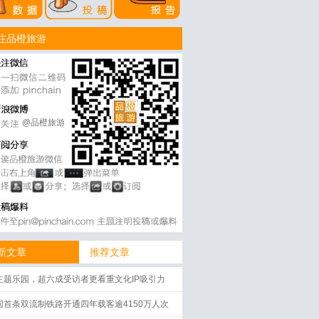
注品橙旅游
@品橙旅游
新文章
推荐文章
主题乐园，超六成受访者更看重文化IP吸引力
国首条双流制铁路开通四年载客逾4150万人次