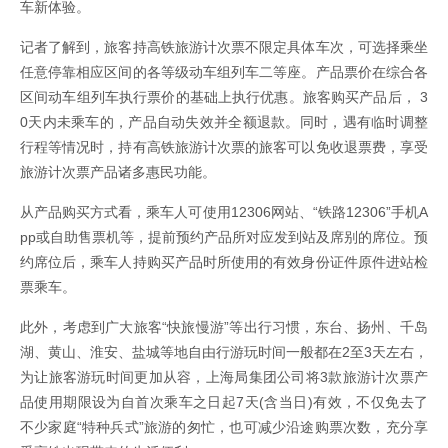
车新体验。
记者了解到，旅客持高铁旅游计次票不限定具体车次，可选择乘坐
任意停靠相应区间的各等级动车组列车二等座。产品票价在综合各
区间动车组列车执行票价的基础上执行优惠。旅客购买产品后， 3
0天内未乘车的，产品自动失效并全额退款。同时，遇有临时调整
行程等情况时，持有高铁旅游计次票的旅客可以免收退票费，享受
旅游计次票产品诸多惠民功能。
从产品购买方式看，乘车人可使用12306网站、“铁路12306”手机A
pp或自助售票机等，提前预约产品所对应发到站及席别的席位。预
约席位后，乘车人持购买产品时所使用的有效身份证件原件进站检
票乘车。
此外，考虑到广大旅客“快旅慢游”等出行习惯，东台、扬州、千岛
湖、黄山、淮安、盐城等地自由行游玩时间一般都在2至3天左右，
为让旅客游玩时间更加从容，上海局集团公司将3款旅游计次票产
品使用期限设为自首次乘车之日起7天(含当日)有效，不仅免去了
不少家庭“特种兵式”旅游的匆忙，也可减少沿途购票次数，充分享