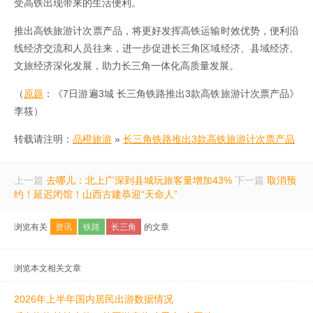
受高铁出现带来的生活便利。
推出高铁旅游计次票产品，将更好发挥高铁运输时效优势，便利沿
线经济交流和人员往来，进一步促进长三角区域经济、县域经济、
文旅经济深化发展，助力长三角一体化高质量发展。
（
原题
：《7日游遍3城 长三角铁路推出3款高铁旅游计次票产品》
李筱）
转载请注明：
品橙旅游
»
长三角铁路推出3款高铁旅游计次票产品
上一篇
去哪儿：北上广深到县城玩旅客量增加43%
下一篇
取消预
约！延迟闭馆！山西古建恭迎“天命人”
浏览有关
资讯
铁路
长三角
的文章
浏览本文相关文章
2026年上半年国内居民出游数据情况