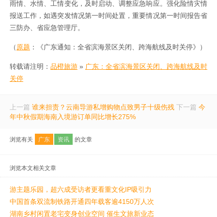
雨情、水情、工情变化，及时启动、调整应急响应。强化险情灾情
报送工作，如遇突发情况第一时间处置，重要情况第一时间报告省
三防办、省应急管理厅。
（
原题
：《广东通知：全省滨海景区关闭、跨海航线及时关停》）
转载请注明：
品橙旅游
»
广东：全省滨海景区关闭、跨海航线及时
关停
上一篇
谁来担责？云南导游私增购物点致男子十级伤残
下一篇
今
年中秋假期海南入境游订单同比增长275%
浏览有关
广东
资讯
的文章
浏览本文相关文章
游主题乐园，超六成受访者更看重文化IP吸引力
中国首条双流制铁路开通四年载客逾4150万人次
湖南乡村闲置老宅变身创业空间 催生文旅新业态