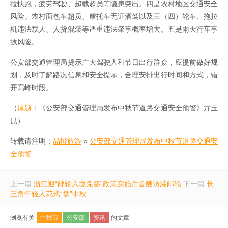
拉快跑，疲劳驾驶、超载超员等隐患突出。四是农村地区交通安全
风险。农村面包车超员、摩托车无证酒驾以及三（四）轮车、拖拉
机违法载人、人货混装等严重违法肇事概率增大。五是雨天行车事
故风险。
公安部交通管理局提示广大驾驶人和节日出行群众，应提前做好规
划，及时了解路况信息和安全提示，合理安排出行时间和方式，错
开高峰时段。
（
原题
：《公安部交通管理局发布中秋节道路交通安全预警》亓玉
昆）
转载请注明：
品橙旅游
»
公安部交通管理局发布中秋节道路交通安
全预警
上一篇
浙江迎“邮轮入境免签”政策实施后首艘访港邮轮
下一篇
长
三角年轻人花式“盘”中秋
浏览有关
中秋节
公安部
资讯
的文章