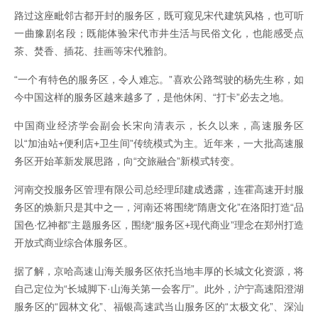
路过这座毗邻古都开封的服务区，既可窥见宋代建筑风格，也可听
一曲豫剧名段；既能体验宋代市井生活与民俗文化，也能感受点
茶、焚香、插花、挂画等宋代雅韵。
“一个有特色的服务区，令人难忘。”喜欢公路驾驶的杨先生称，如
今中国这样的服务区越来越多了，是他休闲、“打卡”必去之地。
中国商业经济学会副会长宋向清表示，长久以来，高速服务区
以“加油站+便利店+卫生间”传统模式为主。近年来，一大批高速服
务区开始革新发展思路，向“交旅融合”新模式转变。
河南交投服务区管理有限公司总经理邱建成透露，连霍高速开封服
务区的焕新只是其中之一，河南还将围绕“隋唐文化”在洛阳打造“品
国色·忆神都”主题服务区，围绕“服务区+现代商业”理念在郑州打造
开放式商业综合体服务区。
据了解，京哈高速山海关服务区依托当地丰厚的长城文化资源，将
自己定位为“长城脚下·山海关第一会客厅”。此外，沪宁高速阳澄湖
服务区的“园林文化”、福银高速武当山服务区的“太极文化”、深汕