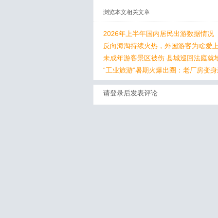
浏览本文相关文章
2026年上半年国内居民出游数据情况
反向海淘持续火热，外国游客为啥爱上
未成年游客景区被伤 县城巡回法庭就
“工业旅游”暑期火爆出圈：老厂房变
请登录后发表评论