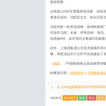
返程高峰。
从铁路12306车票预售情况看，深
香港至深圳、沈阳至北京、哈尔滨至
为应对新一轮客流高峰，各地铁路部
司加开沈阳、长春、呼和浩特、青岛、
间高铁8列，加开管内主要城市间旅客
此外，上海局集团公司加开旅客列车2
辆，阜阳北站开行元宵节后首趟务工
（
原题
：《中国铁路春运发送旅客突破
转载请注明：
品橙旅游
»
中国铁路春
上一篇
日本超越泰国成为中国游客跨
浏览有关
国铁集团
数据
春运
资讯