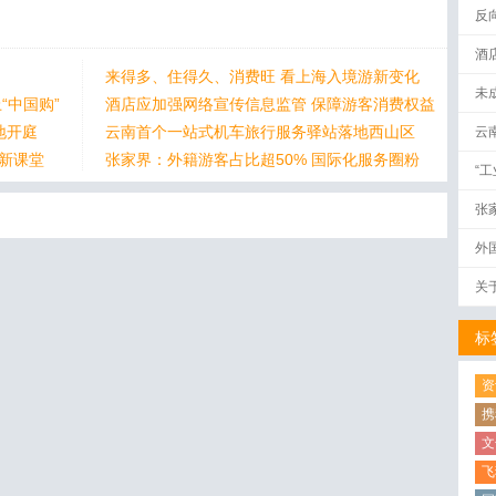
反
酒
来得多、住得久、消费旺 看上海入境游新变化
未
“中国购”
酒店应加强网络宣传信息监管 保障游客消费权益
地开庭
云南首个一站式机车旅行服务驿站落地西山区
云
身新课堂
张家界：外籍游客占比超50% 国际化服务圈粉
“
张
外
关
标
资
携
文
飞