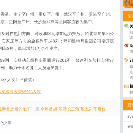
圳至香港、南宁至广州、重庆至广州、武汉至广州、贵港至广州、
关
北京、贵阳至广州、长沙至武汉等区间客流较为集中。
门及时在热门方向、时段和区间增加运力投放。如北京局集团公
石家庄等方向的旅客列车148列；呼和浩特局集团公司增开夜
列车9列，单日增加1万余个座席。
99列，安排动车组列车重联运行201列、普速列车加挂车辆97
专列，助力千余名务工人员返沪复工。
4亿人次》尹倩芸）
运发送旅客突破4亿人次
最
境游首选目的地
下一篇
今年首趟“乐游长三角”银发列车启程
2
的文章
来