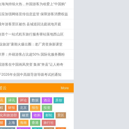
向海淘持续火热，外国游客为啥爱上“中国购”
店应加强网络宣传信息监管 保障游客消费权益
成年游客景区被伤 县城巡回法庭就地开庭
南首个一站式机车旅行服务驿站落地西山区
工业旅游”暑期火爆出圈：老厂房变身新课堂
家界：外籍游客占比超50% 国际化服务圈粉
国游客在中国画风突变 集体“奔县”让人称奇
于2026年全国中高级导游等级考试的通知
签云
More
讯
译讯
评论
数据
酒店
原创
程
财报
北京
报告
投资
化和旅游部
融资
收购
邮轮
景区
猪
上海
海南
香港
旅行社