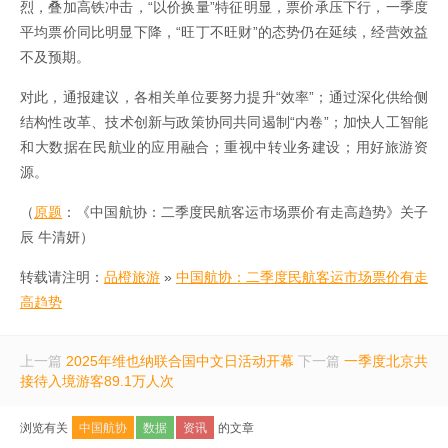
烈，叠加高铁冲击，“以价换量”特征明显，票价承压下行，一季度
平均票价同比明显下降，“旺丁不旺财”的态势仍在延续，经营效益
不及预期。
对此，通报建议，各相关单位要努力提升“效率”；通过深化供给侧
结构性改革、技术创新与政策协同共同遏制“内卷”；加快人工智能
和大数据在民航业的应用融合；重视中转业务建设；用好旅游资
源。
（
原题
：《中国航协：二季度民航客运市场票价有走高趋势》关子
辰 牛清妍）
转载请注明：
品橙旅游
»
中国航协：二季度民航客运市场票价有走
高趋势
上一篇
2025年维也纳联合国中文日活动开幕
下一篇
一季度北京共
接待入境游客89.1万人次
浏览有关
中国航协
数据
资讯
的文章