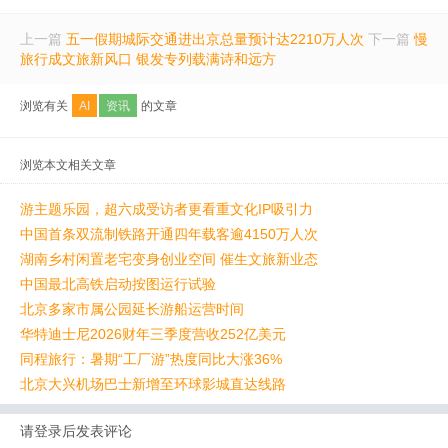
上一篇
五一假期城际交通进出京总量预计达2210万人次
下一篇
慢
旅行成文旅新风口 银发专列载满诗和远方
浏览有关
AI
资讯
的文章
浏览本文相关文章
游主题乐园，超六成受访者更看重文化IP吸引力
中国首条双流制铁路开通四年载客逾4150万人次
湖南乡村闲置老宅变身创业空间 催生文旅新业态
中国最北高铁启动按图运行试验
北京多家市属公园延长游船运营时间
华特迪士尼2026财年三季度营收252亿美元
同程旅行：暑期“工厂游”热度同比大涨36%
北京大兴机场巴士新增至环球影城直达线路
请登录后发表评论