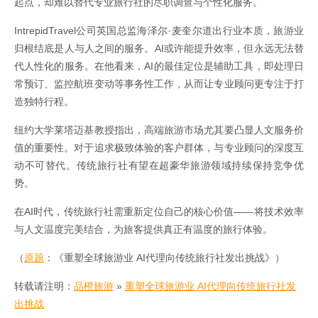
起点，却难以替代专业旅行社的尽职调查与个性化服务。
IntrepidTravel公司英国总监海泽尔·麦奎尔道出行业本质，旅游业
归根结底是人与人之间的服务。AI或许能提升效率，但永远无法替
代人性化的服务。在他看来，AI的最佳定位是辅助工具，即处理日
常预订、监控航班变动等事务性工作，从而让专业顾问更专注于打
造独特行程。
纽约大学莱塔迈基教授指出，高端旅游市场尤其要凸显人文服务价
值的重要性。对于追求极致体验的客户群体，与专业顾问的深度互
动不可替代。传统旅行社有望在超豪华旅游领域持续保持竞争优
势。
在AI时代，传统旅行社需重新定位自己的核心价值——将技术效率
与人文温度完美结合，为旅客提供真正有温度的旅行体验。
（
原题
：《重塑全球旅游业 AI代理向传统旅行社发出挑战》）
转载请注明：
品橙旅游
»
重塑全球旅游业 AI代理向传统旅行社发
出挑战