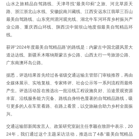
山水之旅精品自驾路线、天津寻找“最美印蓟”之旅、河北草原天
路、浙江浙北山水线、安徽皖南川藏线、江西安远东江翡翠三百山
最美自驾路线、山东兖州泗河观光线、湖北牛车河环库乡村振兴产
业公路、重庆西山环线、陕西汉中留坝山地度假最美自驾精品环
线。
获评“2024年度最美自驾精品路”的路线是：内蒙古中国北疆风景大
道达达线、新疆禾木喀纳斯蒙古乡公路、山西太行一号旅游公路、
广东南澳环岛公路。
据悉，评选结果首先经过各省级交通运输主管部门审核推荐，再由
全媒体展示、实地复核、专家终评、社会公示等一系列流程而最终
产生。评选活动旨在推选出一批沿线工程设施良好、沿途景观资源
丰富、沿线服务能力完备、路线自身特色显著的自驾精品路线，吸
引更多的人在车里看路、在路上看景，以交旅融合助力乡村全面振
兴。
交通运输部新闻发言人、政策研究室副主任李颖在致辞中表示，20
24年，我们通过这个主题采访活动，推选出了4条“最美自驾精品