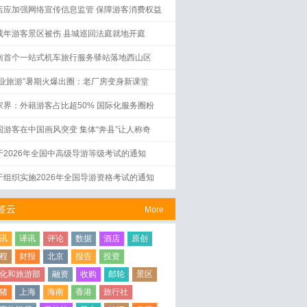
店应加强网络宣传信息监管 保障游客消费权益
成年游客景区被伤 县城巡回法庭就地开庭
南首个一站式机车旅行服务驿站落地西山区
工业旅游”暑期火爆出圈：老厂房变身新课堂
家界：外籍游客占比超50% 国际化服务圈粉
国游客在中国画风突变 集体“奔县”让人称奇
于2026年全国中高级导游等级考试的通知
于组织实施2026年全国导游资格考试的通知
签云
More
讯
译讯
评论
数据
酒店
原创
程
财报
北京
报告
投资
化和旅游部
融资
收购
邮轮
景区
猪
上海
海南
香港
旅行社