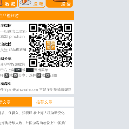
注品橙旅游
@品橙旅游
新文章
推荐文章
得多、住得久、消费旺 看上海入境游新变化
向海淘持续火热，外国游客为啥爱上“中国购”