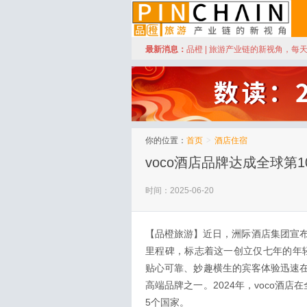
订阅
最新消息：
品橙 | 旅游产业链的新视角，每
品橙旅游
你的位置：
首页
>
酒店住宿
voco酒店品牌达成全球第
时间：2025-06-20
【品橙旅游】
近日，洲际酒店集团宣布
里程碑，标志着这一创立仅七年的年轻
贴心可靠、妙趣横生的宾客体验迅速
高端品牌之一。2024年，voco酒
5个国家。