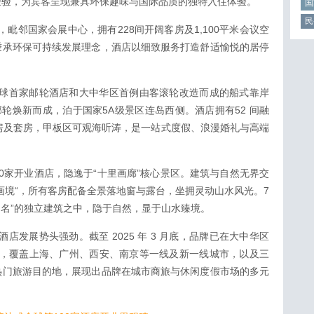
经验，为宾客呈现兼具环保趣味与国际品质的独特入住体验。
国
民
，毗邻国家会展中心，拥有228间开阔客房及1,100平米会议空
秉承环保可持续发展理念，酒店以细致服务打造舒适愉悦的居停
球首家邮轮酒店和大中华区首例由客滚轮改造而成的船式靠岸
邮轮焕新而成，泊于国家5A级景区连岛西侧。酒店拥有52 间融
客房及套房，甲板区可观海听涛，是一站式度假、浪漫婚礼与高端
00家开业酒店，隐逸于“十里画廊”核心景区。建筑与自然无界交
画境“，所有客房配备全景落地窗与露台，坐拥灵动山水风光。7
为名”的独立建筑之中，隐于自然，显于山水臻境。
酒店发展势头强劲。截至 2025 年 3 月底，品牌已在大中华区
建项目，覆盖上海、广州、西安、南京等一线及新一线城市，以及三
热门旅游目的地，展现出品牌在城市商旅与休闲度假市场的多元