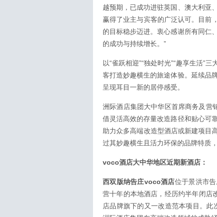
越预期，已成功进驻英国、澳大利亚、
赢得了业主与宾客的广泛认可。目前，v
的目标稳步迈进。衷心感谢所有同仁、
的成功与持续增长。”
以“雀跃相迎”“独处时光”“趣享生活”
客打造妙趣横生的旅途体验。延续品牌
呈现耳目一新的居停感受。
洲际酒店集团大中华区首席商务及营销官
借灵活高效的存量改造路径和贴心可靠
助力众多高端改造型酒店或新建项目
过其妙趣横生且活力环保的品牌特质，
voco酒店大中华地区近期新酒店：
西双版纳告庄voco酒店
位于景洪市告
营十年的本地酒店，经历约半年闭店改造后
店品牌旗下的又一改造范本项目。此次