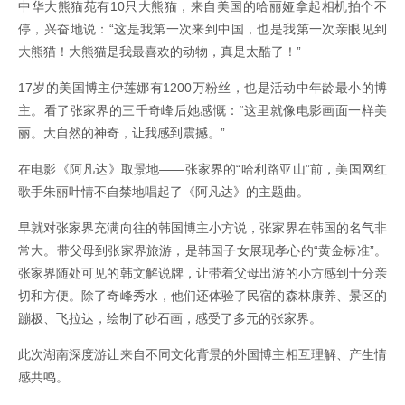
中华大熊猫苑有10只大熊猫，来自美国的哈丽娅拿起相机拍个不
停，兴奋地说：“这是我第一次来到中国，也是我第一次亲眼见到
大熊猫！大熊猫是我最喜欢的动物，真是太酷了！”
17岁的美国博主伊莲娜有1200万粉丝，也是活动中年龄最小的博
主。看了张家界的三千奇峰后她感慨：“这里就像电影画面一样美
丽。大自然的神奇，让我感到震撼。”
在电影《阿凡达》取景地——张家界的“哈利路亚山”前，美国网红
歌手朱丽叶情不自禁地唱起了《阿凡达》的主题曲。
早就对张家界充满向往的韩国博主小方说，张家界在韩国的名气非
常大。带父母到张家界旅游，是韩国子女展现孝心的“黄金标准”。
张家界随处可见的韩文解说牌，让带着父母出游的小方感到十分亲
切和方便。除了奇峰秀水，他们还体验了民宿的森林康养、景区的
蹦极、飞拉达，绘制了砂石画，感受了多元的张家界。
此次湖南深度游让来自不同文化背景的外国博主相互理解、产生情
感共鸣。