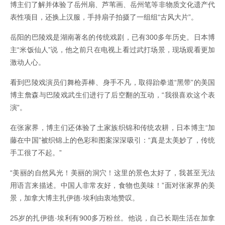
博主们了解并体验了岳州扇、芦苇画、岳州笔等非物质文化遗产代
表性项目，还换上汉服，手持扇子拍摄了一组组“古风大片”。
岳阳的巴陵戏是湖南著名的传统戏剧，已有300多年历史。日本博
主“米饭仙人”说，他之前只在电视上看过武打场景，现场观看更加
激动人心。
看到巴陵戏演员们舞枪弄棒、身手不凡，取得跆拳道“黑带”的美国
博主詹森与巴陵戏武生们进行了后空翻的互动，“我很喜欢这个表
演”。
在张家界，博主们还体验了土家族织锦和传统农耕，日本博主“加
藤在中国”被织锦上的色彩和图案深深吸引：“真是太美妙了，传统
手工很了不起。”
“美丽的自然风光！美丽的洞穴！这里的景色太好了，我甚至无法
用语言来描述。中国人非常友好，食物也美味！”面对张家界的美
景，加拿大博主扎伊德·埃利由衷地赞叹。
25岁的扎伊德·埃利有900多万粉丝。他说，自己长期生活在加拿