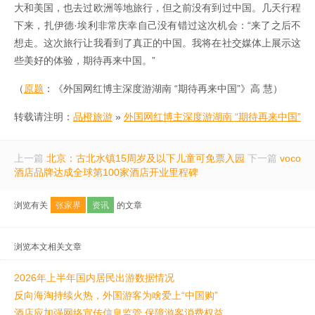
大和美国，也去过欧洲等地旅行，但之前没有到过中国。几天行程
下来，扎伊德·埃利非常庆幸自己没有错过这次机会：“来了之后不
想走。这次旅行让我看到了真正的中国。我将在社交媒体上展示这
些美好的体验，期待再来中国。”
（
原题
：《外国网红博主深度游湖南 “期待再来中国”》高 慧）
转载请注明：
品橙旅游
»
外国网红博主深度游湖南 “期待再来中国”
上一篇
北京：古北水镇15周岁及以下儿童可免票入园
下一篇
voco
酒店品牌达成全球第100家酒店开业里程碑
浏览有关
张家界
资讯
的文章
浏览本文相关文章
2026年上半年国内居民出游数据情况
反向海淘持续火热，外国游客为啥爱上“中国购”
酒店应加强网络宣传信息监管 保障游客消费权益