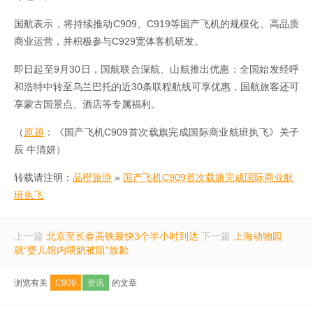
国航表示，将持续推动C909、C919等国产飞机的规模化、高品质
商业运营，并积极参与C929宽体客机研发。
即日起至9月30日，国航联合深航、山航推出优惠：全国始发经呼
和浩特中转至乌兰巴托的近30条联程航线可享优惠，国航旅客还可
享蒙古国景点、酒店等专属福利。
（
原题
：《国产飞机C909首次载旗完成国际商业航班执飞》关子
辰 牛清妍）
转载请注明：
品橙旅游
»
国产飞机C909首次载旗完成国际商业航
班执飞
上一篇
北京至长春高铁最快3个半小时到达
下一篇
上海动物园
就“婴儿馆内喂奶被阻”致歉
浏览有关
C909
资讯
的文章