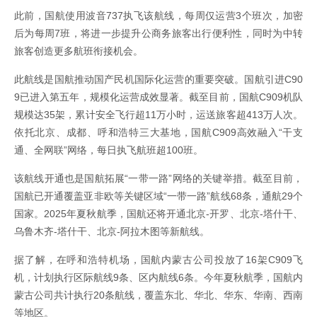
此前，国航使用波音737执飞该航线，每周仅运营3个班次，加密
后为每周7班，将进一步提升公商务旅客出行便利性，同时为中转
旅客创造更多航班衔接机会。
此航线是国航推动国产民机国际化运营的重要突破。国航引进C90
9已进入第五年，规模化运营成效显著。截至目前，国航C909机队
规模达35架，累计安全飞行超11万小时，运送旅客超413万人次。
依托北京、成都、呼和浩特三大基地，国航C909高效融入“干支
通、全网联”网络，每日执飞航班超100班。
该航线开通也是国航拓展“一带一路”网络的关键举措。截至目前，
国航已开通覆盖亚非欧等关键区域“一带一路”航线68条，通航29个
国家。2025年夏秋航季，国航还将开通北京-开罗、北京-塔什干、
乌鲁木齐-塔什干、北京-阿拉木图等新航线。
据了解，在呼和浩特机场，国航内蒙古公司投放了16架C909飞
机，计划执行区际航线9条、区内航线6条。今年夏秋航季，国航内
蒙古公司共计执行20条航线，覆盖东北、华北、华东、华南、西南
等地区。