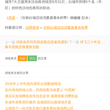
城等7大主题周末活动将持续至8月31日，白城市所辖5个县（市、
区）的特色活动也将同步联动。
（
原题
：《吉林白城启动消夏避暑休闲季》柳姗姗 彭冰）
转载请注明：
品橙旅游
»
吉林白城启动消夏避暑休闲季
上一篇
武铁加开列车助游客品赏秦风楚韵
下一篇
停飞三十年后，
索马里航空将重新启航
浏览有关
吉林
资讯
的文章
浏览本文相关文章
2026年上半年国内居民出游数据情况
反向海淘持续火热，外国游客为啥爱上“中国购”
酒店应加强网络宣传信息监管 保障游客消费权益
未成年游客景区被伤 县城巡回法庭就地开庭
云南首个一站式机车旅行服务驿站落地西山区