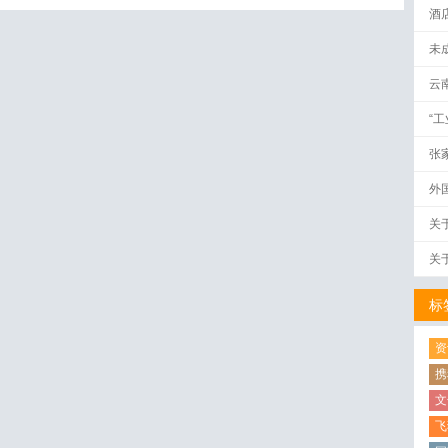
酒
未
云
“
张
外
关
关
标
资
携
文
飞