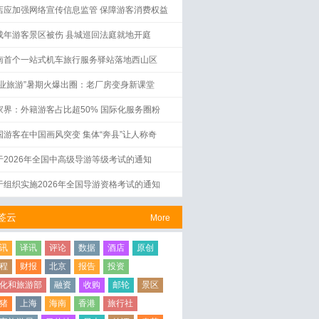
店应加强网络宣传信息监管 保障游客消费权益
成年游客景区被伤 县城巡回法庭就地开庭
南首个一站式机车旅行服务驿站落地西山区
工业旅游”暑期火爆出圈：老厂房变身新课堂
家界：外籍游客占比超50% 国际化服务圈粉
国游客在中国画风突变 集体“奔县”让人称奇
于2026年全国中高级导游等级考试的通知
于组织实施2026年全国导游资格考试的通知
签云
More
讯
译讯
评论
数据
酒店
原创
程
财报
北京
报告
投资
化和旅游部
融资
收购
邮轮
景区
猪
上海
海南
香港
旅行社