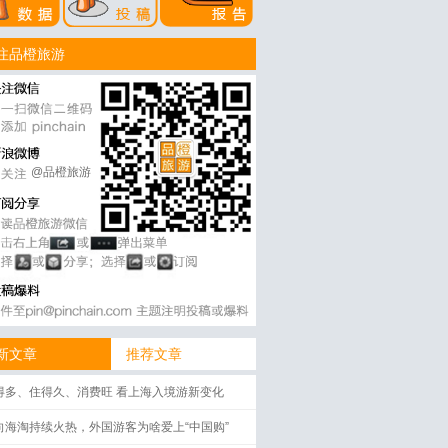
注品橙旅游
@品橙旅游
新文章
推荐文章
得多、住得久、消费旺 看上海入境游新变化
向海淘持续火热，外国游客为啥爱上“中国购”