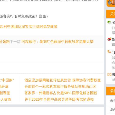
关
队游客实行临时免签政策》唐鑫）
日起对中国团队游客实行临时免签政策
价领跑
下一篇
同程旅行：暑期红色旅游中转航线客流量大增
“中国购”
酒店应加强网络宣传信息监管 保障游客消费权益
地开庭
云南首个一站式机车旅行服务驿站落地西山区
最
身新课堂
张家界：外籍游客占比超50% 国际化服务圈粉
让人称奇
关于2026年全国中高级导游等级考试的通知
来
反