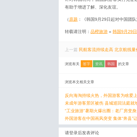
有助于增进了解、深化友谊。
（
原题
：《韩国9月29日起对中国团
转载请注明：
品橙旅游
»
韩国9月29
上一篇
民航客流持续走高 北京航线量
浏览有关
签字
资讯
韩国
的文章
浏览本文相关文章
反向海淘持续火热，外国游客为啥爱上
未成年游客景区被伤 县城巡回法庭就
“工业旅游”暑期火爆出圈：老厂房变
外国游客在中国画风突变 集体“奔县”
请登录后发表评论