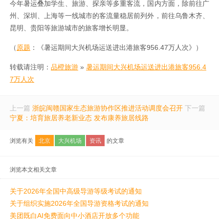
今年暑运叠加学生、旅游、探亲等多重客流，国内方面，除前往广
州、深圳、上海等一线城市的客流量稳居前列外，前往乌鲁木齐、
昆明、贵阳等旅游城市的旅客增长明显。
（
原题
：《暑运期间大兴机场运送进出港旅客956.47万人次》）
转载请注明：
品橙旅游
»
暑运期间大兴机场运送进出港旅客956.4
7万人次
上一篇
浙皖闽赣国家生态旅游协作区推进活动调度会召开
下一篇
宁夏：培育旅居养老新业态 发布康养旅居线路
浏览有关
北京
大兴机场
资讯
的文章
浏览本文相关文章
关于2026年全国中高级导游等级考试的通知
关于组织实施2026年全国导游资格考试的通知
美团既白AI免费面向中小酒店开放多个功能