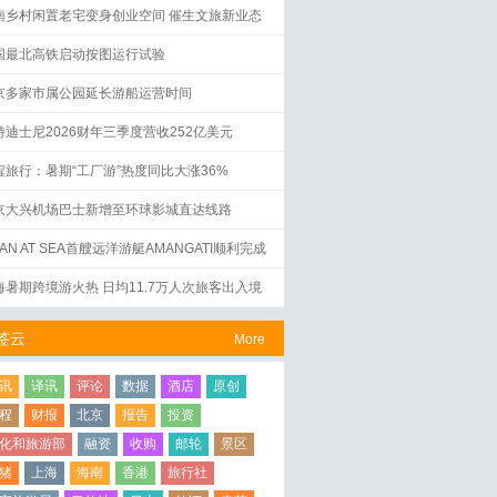
南乡村闲置老宅变身创业空间 催生文旅新业态
国最北高铁启动按图运行试验
京多家市属公园延长游船运营时间
特迪士尼2026财年三季度营收252亿美元
程旅行：暑期“工厂游”热度同比大涨36%
京大兴机场巴士新增至环球影城直达线路
AN AT SEA首艘远洋游艇AMANGATI顺利完成
水仪式
海暑期跨境游火热 日均11.7万人次旅客出入境
签云
More
讯
译讯
评论
数据
酒店
原创
程
财报
北京
报告
投资
化和旅游部
融资
收购
邮轮
景区
猪
上海
海南
香港
旅行社