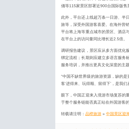
俑等115家景区部署近900台国际版
此外，平台还上线超万条一日游、半
旅等，深受外国游客喜爱。在海外营销
平台将上海等重点城市的景区、酒店
在平台上的访问量同比增长近2.5倍。
调研报告建议，景区应从多方面优化
绑定流程；长期则应建立多语言服务
服务培训，并推出更具文化深度的主
“中国不缺世界级的旅游资源，缺的是
客‘进得来、玩得顺、留得下’，是我
眼下，中国正迎来入境游市场复苏的
于整个服务链能否真正站在外国游客的
转载请注明：
品橙旅游
»
中国景区迎海