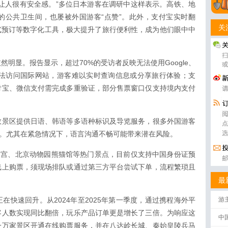
让人很有安全感。”多位日本游客在调研中这样表示。高铁、地
的公共卫生间，也屡被外国游客“点赞”。此外，支付宝实时翻
关
一站式预订等数字化工具，极大提升了旅行便利性，成为他们眼中中
明显。报告显示，超过70%的受访者反映无法使用Google、
Fi常无法访问国际网站，游客难以实时查询信息或分享旅行体验；支
付宝、微信支付需完成多重验证，部分售票窗口仅支持境内支付
数景区提供日语、韩语等多语种标识及导览服务，很多外国游客
”。尤其在紧急情况下，语言沟通不畅可能带来潜在风险。
故宫、北京动物园熊猫馆等热门景点，目前仅支持中国身份证预
线上购票，须现场排队或通过第三方平台尝试下单，流程繁琐且
最
在快速回升。从2024年至2025年第一季度，通过携程海外平
游
客人数实现同比翻倍，玩乐产品订单更是增长了三倍。为响应这
中
一万家景区开通在线购票服务，并在八达岭长城、秦始皇陵兵马