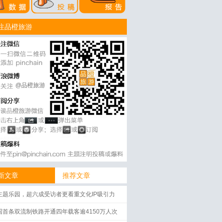
注品橙旅游
@品橙旅游
新文章
推荐文章
主题乐园，超六成受访者更看重文化IP吸引力
国首条双流制铁路开通四年载客逾4150万人次