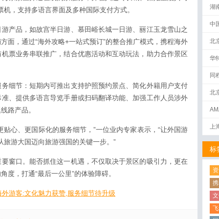
湖
售票机，支持多语言界面及多种国际支付方式。
中
日游产品，如故宫半日游、慕田峪长城一日游、丽江玉龙雪山之
方面，通过“海外攻略+一站式预订”的整合推广模式，携程海外
北
与机票业务串联推广，结合优惠活动和互动玩法，助力合作景区
华
同
服务细节：短期内可推出支持护照预约景点、简化外籍用户支付
北
标准、提供多语言导览手册或扫码翻译功能、加强工作人员涉外
题线路产品。
AM
下
上
更贴心、更国际化的服务细节，”一位业内专家表示，“让外国游
们从旅游大国迈向旅游强国的关键一步。”
标
重要窗口。能否抓住这一机遇，不仅取决于景区的吸引力，更在
资
角度，打通“最后一公里”的体验障碍。
携
外游客:文化魅力获赞,服务细节待升级
文
飞