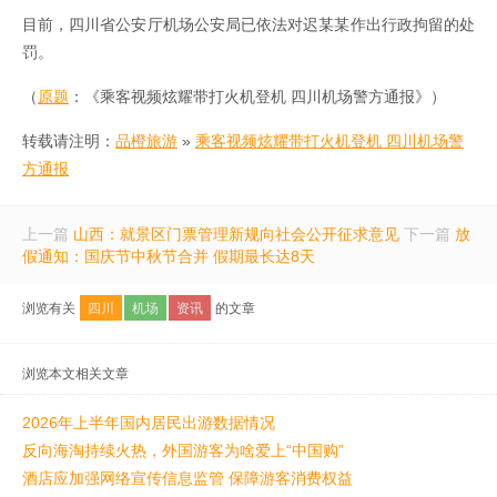
目前，四川省公安厅机场公安局已依法对迟某某作出行政拘留的处
罚。
（
原题
：《乘客视频炫耀带打火机登机 四川机场警方通报》）
转载请注明：
品橙旅游
»
乘客视频炫耀带打火机登机 四川机场警
方通报
上一篇
山西：就景区门票管理新规向社会公开征求意见
下一篇
放
假通知：国庆节中秋节合并 假期最长达8天
浏览有关
四川
机场
资讯
的文章
浏览本文相关文章
2026年上半年国内居民出游数据情况
反向海淘持续火热，外国游客为啥爱上“中国购”
酒店应加强网络宣传信息监管 保障游客消费权益