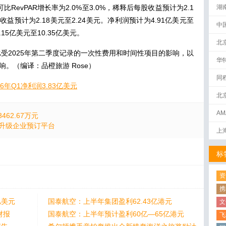
RevPAR增长率为2.0%至3.0%，稀释后每股收益预计为2.1
湖
收益预计为2.18美元至2.24美元。净利润预计为4.91亿美元至
中
.15亿美元至10.35亿美元。
北
受2025年第二季度记录的一次性费用和时间性项目的影响，以
华
响。（编译：品橙旅游 Rose）
同
6年Q1净利润3.83亿美元
北
AM
62.67万元
下
象并升级企业预订平台
上
标
资
携
亿美元
国泰航空：上半年集团盈利62.43亿港元
文
财报
国泰航空：上半年预计盈利60亿—65亿港元
飞