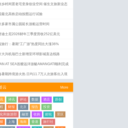
南乡村闲置老宅变身创业空间 催生文旅新业态
国最北高铁启动按图运行试验
京多家市属公园延长游船运营时间
特迪士尼2026财年三季度营收252亿美元
程旅行：暑期“工厂游”热度同比大涨36%
京大兴机场巴士新增至环球影城直达线路
AN AT SEA首艘远洋游艇AMANGATI顺利完成
水仪式
海暑期跨境游火热 日均11.7万人次旅客出入境
签云
More
讯
译讯
评论
数据
酒店
原创
程
财报
北京
报告
投资
化和旅游部
融资
收购
邮轮
景区
猪
上海
海南
香港
旅行社