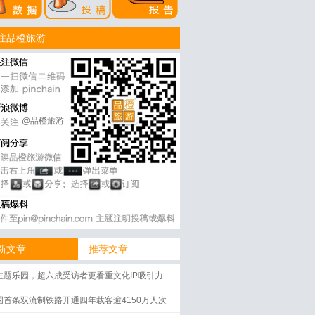
注品橙旅游
@品橙旅游
新文章
推荐文章
主题乐园，超六成受访者更看重文化IP吸引力
国首条双流制铁路开通四年载客逾4150万人次