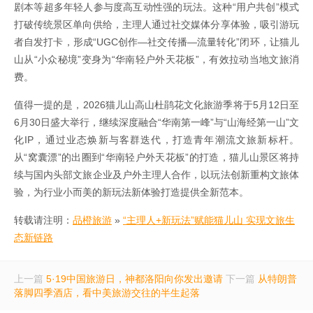
剧本等超多年轻人参与度高互动性强的玩法。这种“用户共创”模式
打破传统景区单向供给，主理人通过社交媒体分享体验，吸引游玩
者自发打卡，形成“UGC创作—社交传播—流量转化”闭环，让猫儿
山从“小众秘境”变身为“华南轻户外天花板”，有效拉动当地文旅消
费。
值得一提的是，2026猫儿山高山杜鹃花文化旅游季将于5月12日至
6月30日盛大举行，继续深度融合“华南第一峰”与“山海经第一山”文
化IP，通过业态焕新与客群迭代，打造青年潮流文旅新标杆。
从“窝囊漂”的出圈到“华南轻户外天花板”的打造，猫儿山景区将持
续与国内头部文旅企业及户外主理人合作，以玩法创新重构文旅体
验，为行业小而美的新玩法新体验打造提供全新范本。
转载请注明：
品橙旅游
»
“主理人+新玩法”赋能猫儿山 实现文旅生
态新链路
上一篇
5·19中国旅游日，神都洛阳向你发出邀请
下一篇
从特朗普
落脚四季酒店，看中美旅游交往的半生起落