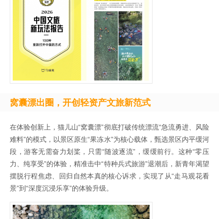
窝囊漂出圈，开创轻资产文旅新范式
在体验创新上，猫儿山“窝囊漂”彻底打破传统漂流“急流勇进、风险
难料”的模式，以景区原生“果冻水”为核心载体，甄选景区内平缓河
段，游客无需奋力划桨，只需“随波逐流”，缓缓前行。这种“零压
力、纯享受”的体验，精准击中“特种兵式旅游”退潮后，新青年渴望
摆脱行程焦虑、回归自然本真的核心诉求，实现了从“走马观花看
景”到“深度沉浸乐享”的体验升级。