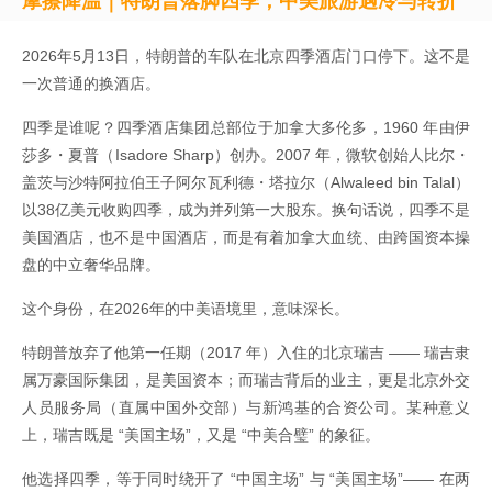
摩擦降温｜特朗普落脚四季，中美旅游遇冷与转折
2026年5月13日，特朗普的车队在北京四季酒店门口停下。这不是
一次普通的换酒店。
四季是谁呢？四季酒店集团总部位于加拿大多伦多，1960 年由伊
莎多・夏普（Isadore Sharp）创办。2007 年，微软创始人比尔・
盖茨与沙特阿拉伯王子阿尔瓦利德・塔拉尔（Alwaleed bin Talal）
以38亿美元收购四季，成为并列第一大股东。换句话说，四季不是
美国酒店，也不是中国酒店，而是有着加拿大血统、由跨国资本操
盘的中立奢华品牌。
这个身份，在2026年的中美语境里，意味深长。
特朗普放弃了他第一任期（2017 年）入住的北京瑞吉 —— 瑞吉隶
属万豪国际集团，是美国资本；而瑞吉背后的业主，更是北京外交
人员服务局（直属中国外交部）与新鸿基的合资公司。某种意义
上，瑞吉既是 “美国主场”，又是 “中美合璧” 的象征。
他选择四季，等于同时绕开了 “中国主场” 与 “美国主场”—— 在两