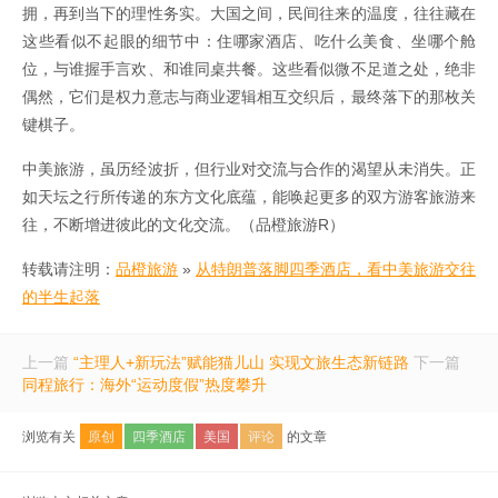
拥，再到当下的理性务实。大国之间，民间往来的温度，往往藏在
这些看似不起眼的细节中：住哪家酒店、吃什么美食、坐哪个舱
位，与谁握手言欢、和谁同桌共餐。这些看似微不足道之处，绝非
偶然，它们是权力意志与商业逻辑相互交织后，最终落下的那枚关
键棋子。
中美旅游，虽历经波折，但行业对交流与合作的渴望从未消失。正
如天坛之行所传递的东方文化底蕴，能唤起更多的双方游客旅游来
往，不断增进彼此的文化交流。（品橙旅游R）
转载请注明：
品橙旅游
»
从特朗普落脚四季酒店，看中美旅游交往
的半生起落
上一篇
“主理人+新玩法”赋能猫儿山 实现文旅生态新链路
下一篇
同程旅行：海外“运动度假”热度攀升
浏览有关
原创
四季酒店
美国
评论
的文章