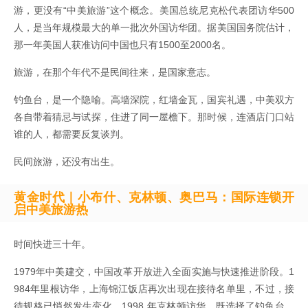
游，更没有“中美旅游”这个概念。美国总统尼克松代表团访华500
人，是当年规模最大的单一批次外国访华团。据美国国务院估计，
那一年美国人‌获准访问中国也只有‌1500至2000名。‌
旅游，在那个年代不是民间往来，是国家意志。
钓鱼台，是一个隐喻。高墙深院，红墙金瓦，国宾礼遇，中美双方
各自带着猜忌与试探，住进了同一屋檐下。那时候，连酒店门口站
谁的人，都需要反复谈判。
民间旅游，还没有出生。
黄金时代｜小布什、克林顿、奥巴马：国际连锁开
启中美旅游热
时间快进三十年。
1979年中美建交，中国改革开放进入全面实施与快速推进阶段。1
984年里根访华，上海锦江饭店再次出现在接待名单里，不过，接
待规格已悄然发生变化。1998 年克林顿访华，既选择了钓鱼台，