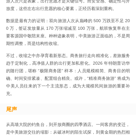
游人次只是表象，出行意愿才是关键信号。而安全感、确定性与开
放度，这些左右出行意愿的核心要素，正经历着深刻重构。
数据是最有力的证明：双向旅游人次从巅峰的 500 万跌至不足 20
0 万，签证发放量从 170 万张缩减至 100 万张，航班恢复率在主
要客源国中敬陪末座。种种迹象表明，中美旅游正面临的，不是周
期性调整，而是结构性收缩。
不过，收缩之中亦孕育着新形态。商务旅行走向精准化，差旅服务
趋于定制化，高净值人群的出行更加私密化。2026 年特朗普访华
的随行团，堪称 “极限商务团” 样本：人员规模精简、商务目的明
确、时间安排紧凑、配置组合精良。或许，“精准商务旅游” 将成为
中美人员往来的下一个主流形态，成为大规模民间旅游的重要补
充。
尾声
从高墙大院的钓鱼台，到开放商圈的四季酒店。一间客房的变迁，
是中美旅游交往的缩影：从破冰时的陌生试探，到黄金期的热烈相