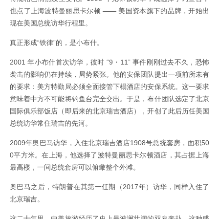
也点了上海波特曼丽思卡尔顿 —— 美国资本旗下的品牌，开始出
现在美国总统访华行程里。
真正形成“铁律”的，是小布什。
2001 年小布什首次访华，彼时 “9・11” 事件刚刚过去不久，恐怖
袭击的影响仍在持续，局势紧张。他的安保团队提出一项前所未有
的要求：美方特勤局必须全面接管下榻酒店的安保系统。这一要求
意味着中方不可能将钓鱼台完全交出。于是，布什团队选定了北京
国际俱乐部饭店（即后来的北京瑞吉酒店），开创了此后历任美国
总统访华常住瑞吉的先河。
2009年奥巴马访华，入住北京瑞吉酒店1908号总统套房，面积50
0平方米。在上海，他选择了波特曼丽思卡尔顿酒店，其占据上海
最高楼，一间总统套房可以俯瞰整个外滩。
奥巴马之后，特朗普在其第一任期（2017年）访华，同样入住了
北京瑞吉。
这二十年里，中美旅游经历了史上最波澜壮阔的双向奔赴。这种盛