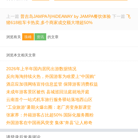
上一篇
普吉岛JAMPA与HiDEAWAY by JAMPA餐饮体验
下一篇
飞
猪618租车卡热卖,多个商家成交额大增超50%
浏览有关
珠峰
资讯
的文章
浏览本文相关文章
2026年上半年国内居民出游数据情况
反向海淘持续火热，外国游客为啥爱上“中国购”
酒店应加强网络宣传信息监管 保障游客消费权益
未成年游客景区被伤 县城巡回法庭就地开庭
云南首个一站式机车旅行服务驿站落地西山区
“工业旅游”暑期火爆出圈：老厂房变身新课堂
张家界：外籍游客占比超50% 国际化服务圈粉
外国游客在中国画风突变 集体“奔县”让人称奇
请登录后发表评论