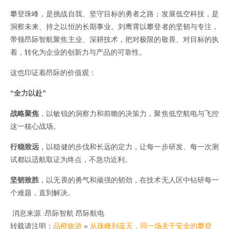
攀登珠峰，是挑战自我、坚守目标的勇者之路；发展低空科技，是
洞察未来、持之以恒的长期事业。刘鹰霄以攀登者的坚韧与专注，
带领昂际智航聚焦主业、深耕技术，把对极限的敬畏、对目标的执
着，转化为企业的创新力与产品的可靠性。
这也印证着昂际的价值观：
“全力以赴”
战略聚焦
，以敏锐的洞察力和前瞻的决策力，聚焦低空航电与飞控
这一核心战场。
行稳致远
，以稳健的步伐和长远的定力，让每一步研发、每一次测
试都以适航取证为终点，不急功近利。
坚韧致胜
，以无畏的勇气和顽强的韧劲，在技术无人区中钻研每一
个难题，直到解决。
消息来源 :昂际智航 昂际航电
转载请注明：
品橙旅游
»
从珠峰到蓝天，同一场关于安全的攀登