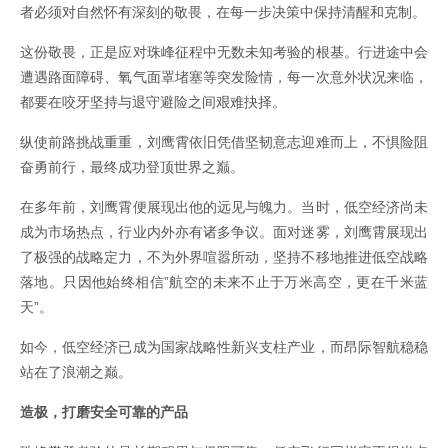
者必须对自然怀有深刻的敬畏，在每一步决策中保持清醒和克制。
这份敬畏，正是应对珠峰征程中无数未知考验的根基。行进途中会
遭遇路面障碍、氧气面罩堵塞等突发险情，每一次意外状况来临，
都要在咬牙坚持与退守避险之间艰难抉择。
纵使前路挑战重重，刘鹰霄依旧凭借坚韧意志迎难而上，不惧险阻
奋勇前行，最终成功登顶世界之巅。
在多年前，刘鹰霄便展现出他的远见与魄力。当时，低空经济尚未
成为市场热点，行业内外亦有诸多争议。面对迷雾，刘鹰霄展现出
了极强的战略定力，不为外界喧嚣所动，坚持不移地推进低空战略
落地。只因他始终相信”航空的未来不止于万米高空，更在千米蓝
天”。
如今，低空经济已成为国家战略性新兴支柱产业，而昂际智航稳稳
站在了浪潮之巅。
造极，打磨安全可靠的产品