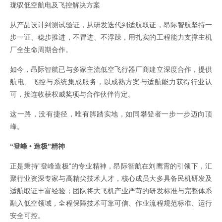
珑驭低空航电及飞控解决方案
从产品设计到测试验证，从研发迭代到适航取证，昂际智航坚持一
步一证、稳步推进，不冒进、不浮躁，用扎实的工程能力支撑主机
厂全生命周期合作。
如今，昂际智航已与多家主流低空飞行器厂商建立深度合作，提供
航电、飞控与系统集成服务，以成熟方案与适航能力获得行业认
可，接连收获权威奖项与合作伙伴肯定。
这一路，没有捷径，唯有脚踏实地，如同攀登者一步一步迈向顶
峰。
“登峰 • 造极”精神
正是秉持”登峰造极”的专业精神，昂际智航在刘鹰霄的引领下，汇
聚行业资深专家与高精尖技术人才，核心成员大多具备民机研发及
适航取证丰富经验；团队将大飞机产业严苛的研发标准与完整体系
融入低空领域，全程保障技术可靠可信、作业流程规范标准、运行
安全可控。