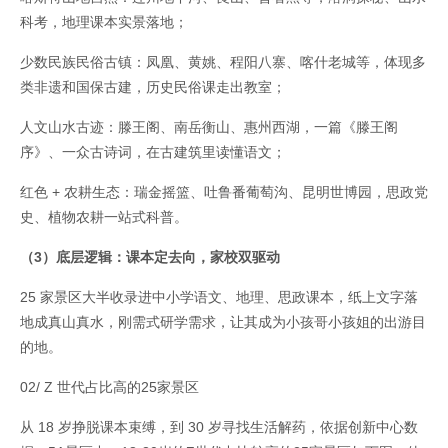
科考，地理课本实景落地；
少数民族民俗古镇：凤凰、黄姚、程阳八寨、喀什老城等，体现多
类非遗和国保古建，历史民俗课走出教室；
人文山水古迹：滕王阁、南岳衡山、惠州西湖，一篇《滕王阁
序》、一众古诗词，在古建筑里读懂语文；
红色 + 农耕生态：瑞金摇篮、吐鲁番葡萄沟、昆明世博园，思政党
史、植物农耕一站式科普。
（3）底层逻辑：课本定去向，家校双驱动
25 家景区大半收录进中小学语文、地理、思政课本，纸上文字落
地成真山真水，刚需式研学需求，让其成为小孩哥小孩姐的出游目
的地。
02/ Z 世代占比高的25家景区
从 18 岁挣脱课本束缚，到 30 岁寻找生活解药，依据创新中心数