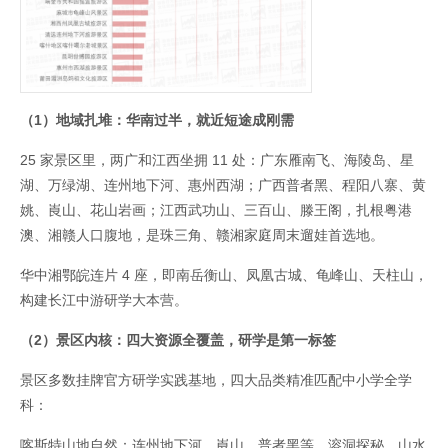
（1）地域扎堆：华南过半，就近短途成刚需
25 家景区里，两广和江西坐拥 11 处：广东雁南飞、海陵岛、星
湖、万绿湖、连州地下河、惠州西湖；广西普者黑、程阳八寨、黄
姚、崀山、花山岩画；江西武功山、三百山、滕王阁，扎根粤港
澳、湘赣人口腹地，是珠三角、赣湘家庭周末遛娃首选地。
华中湘鄂皖连片 4 座，即南岳衡山、凤凰古城、龟峰山、天柱山，
构建长江中游研学大本营。
（2）景区内核：四大资源全覆盖，研学是第一标签
景区多数挂牌官方研学实践基地，四大品类精准匹配中小学全学
科：
喀斯特山地自然：连州地下河、崀山、普者黑等，溶洞探秘、山水