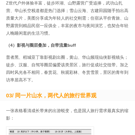
Z世代户外体验丰富，徒步环湖、山野露营广受追捧，武功山扎
营、华山长空栈道都是热门选择；雪山云海、古建田园随手拍出高
质量大片，美图分享成为年轻人的社交刚需；住宿从平价青旅、山
野露营到精品民宿一应俱全，丰富的夜市与夜间演艺，也契合年轻
人晚睡闲逛的生活习惯。
（4）影视与圈层叠加，自带流量buff
普者黑、稻城亚丁靠影视剧出圈，黄山、华山频现仙侠影视镜头；
徒步、汉服、自驾等圈层偏爱该类景区，旅行促成社交纽带。加之
四时风光各不相同，春赏花、秋观彩林、冬赏雪景，景区的青年到
访率居高不下。
03/ 同一片山水，两代人的旅行世界观
一张表格看清成长带来的出游蜕变，也是国人旅行需求最真实的缩
影：