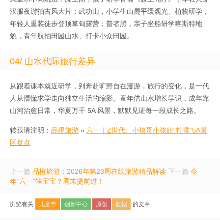
汉服夜游拍古风大片；武功山，小学生山麓平缓观光、植物研学，
年轻人重装徒步登顶草甸露营；普者黑，亲子坐船研学喀斯特地
貌，青年航拍田园山水、打卡小众田园。
04/ 山水代际旅行差异
从跟着课本就近研学，到奔赴旷野自在漫游，旅行的变化，是一代
人从懵懂求学走向独立生活的缩影。童年借山水增长学识，成年靠
山河治愈日常，华夏万千 5A 风景，默默见证每一段成长之路。
转载请注明：
品橙旅游
»
六一｜Z世代、小孩哥小孩姐“扎堆”5A景
区盘点
上一篇
品橙旅游：2026年第23周在线旅游精品解读
下一篇
今
年“六一”缺宝宝？周末提前过！
浏览有关
儿童节
创新中心
原创
数据
的文章