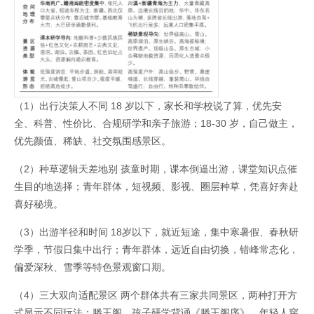
（1）出行决策人不同 18 岁以下，家长和学校说了算，优先安
全、科普、性价比、合规研学和亲子旅游；18-30 岁，自己做主，
优先颜值、稀缺、社交氛围感景区。
（2）种草逻辑天差地别 孩童时期，课本倒逼出游，课堂知识点催
生目的地选择；青年群体，短视频、影视、圈层种草，凭喜好奔赴
喜好秘境。
（3）出游半径和时间 18岁以下，就近短途，集中寒暑假、春秋研
学季，节假日集中出行；青年群体，远近自由切换，错峰常态化，
偏爱深秋、雪季等特色景观窗口期。
（4）三大双向适配景区 两个群体共有三家共同景区，两种打开方
式显示不同玩法：滕王阁，孩子研学背诵《滕王阁序》，年轻人穿