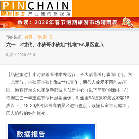
品橙旅游
你的位置：
首页
>
数据中心
六一｜Z世代、小孩哥小孩姐“扎堆”5A景区盘点
时间：2026-06-01
【品橙旅游】小时候跟着课本去远行，长大后背着行囊闯山河。六
一儿童节，小孩哥小孩姐和Z世代青年，两代人偏爱不同的5A景
区。游客行为文化和旅游部技术创新中心（以下简称“创新中心”）
依据过去一年重点节假日游客画像，对全国5A级旅游景区游客18
岁以下、18-30岁占比最高的景区进行盘点，读懂从童年到成年，
国人旅行偏好的蜕变。