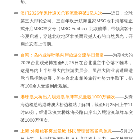
势。
澳门2026年累计通关总客流量突破1亿人次
——近日，全球
第三大邮轮公司、三百年欧洲航海世家MSC地中海邮轮正
式开启MSC神女号（MSC Euribia）北欧航季，带领宾客于
今夏启程，穿越北欧地区壮美而震撼人心的自然风光，开
启难忘海上假期。
台湾：岛内业界呼唤两岸旅游交流早日复常
——为期4天的
2026台北观光博览会5月25日在台北世贸中心落下帷幕，
这是岛内上半年最大的旅游类展会。虽然大陆业者遭民进
党当局拒绝参展，但在台北市相关旅行社努力争取下，仍
有100余人受邀到此观展。
港珠澳大桥出入境港澳单牌车总量破1000万辆次
——从珠
海边检总站港珠澳大桥边检站了解到，截至5月25日上午11
时50分，经港珠澳大桥珠海公路口岸出入境港澳单牌车突
破1000万辆次。
上海:外籍旅客突发晕厥,移民管理警察紧急施救
——5月19
日上午，上海虹桥国际机场入境联检大厅内，一名外籍旅