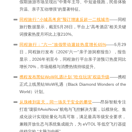
假期旅游市场呈现出“中青年主导、中短途领跑，民俗体验
升温、亲子互动增强”的显著特征。
同程旅行:“小城高考房”预订增速反超一二线城市
——同程
旅行数据显示，截至5月28日，平台上“高考酒店”相关关键
词搜索热度月环比上涨210%。
同程旅行：“六一”放假带动遛娃热度增长65%
——5月29
日，同程旅行发布《2026“六一”亲子游洞察报告》，报告
显示，2026年初至今，同程旅行平台亲子游预订热度同比
增长70%，市场规模与消费热情持续提升。
携程发布黑钻WoW礼遇计划 “吃住玩演”权益升级
——携程
正式上线黑钻WoW礼遇（Black Diamond Wonders of the
World）计划。
从珠峰到蓝天，同一场关于安全的攀登
——昂际智航专注
打造”珑驭®AvioNova”航电与飞控解决方案，以模块化、集
成化设计实现轻量化与高可靠，满足最高等级安全要求，
兼顾开放生态与系统集成能力，为 eVTOL 等低空飞行器提
供稳定的 “大脑与中枢”。