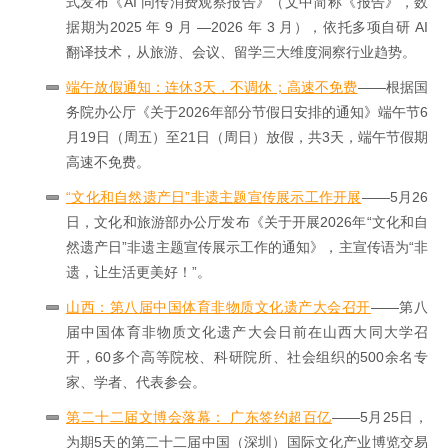
式发布《AI 同传消费观察报告》（文中简称《报告》，数
据期为2025 年 9 月 —2026 年 3 月），依托多项自研 AI
翻译技术，从旅游、会议、留学三大维度洞察行业趋势。
端午放假通知：连休3天，不调休；高速不免费
——根据国
务院办公厅《关于2026年部分节假日安排的通知》端午节6
月19日（周五）至21日（周日）放假，共3天，端午节假期
高速不免费。
“文化和自然遗产日”非遗主题宣传展示工作开展
——5月26
日，文化和旅游部办公厅发布《关于开展2026年“文化和自
然遗产日”非遗主题宣传展示工作的通知》，主宣传语为“非
遗，让生活更美好！”。
山西：第八届中国体育非物质文化遗产大会召开
——第八
届中国体育非物质文化遗产大会日前在山西大同大学召
开，60多个高等院校、科研院所、社会组织的500余名专
家、学者、代表参会。
第二十二届文博会落幕： 广东签约超百亿
——5月25日，
为期5天的第二十二届中国（深圳）国际文化产业博览交易