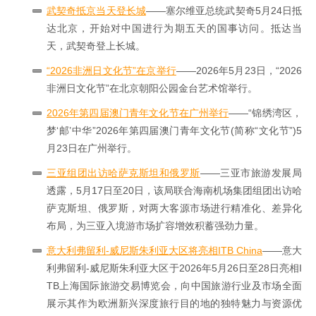
武契奇抵京当天登长城
——塞尔维亚总统武契奇5月24日抵
达北京，开始对中国进行为期五天的国事访问。抵达当
天，武契奇登上长城。
“2026非洲日文化节”在京举行
——2026年5月23日，“2026
非洲日文化节”在北京朝阳公园金台艺术馆举行。
2026年第四届澳门青年文化节在广州举行
——“锦绣湾区，
梦‘邮’中华”2026年第四届澳门青年文化节(简称“文化节”)5
月23日在广州举行。
三亚组团出访哈萨克斯坦和俄罗斯
——三亚市旅游发展局
透露，5月17日至20日，该局联合海南机场集团组团出访哈
萨克斯坦、俄罗斯，对两大客源市场进行精准化、差异化
布局，为三亚入境游市场扩容增效积蓄强劲力量。
意大利弗留利-威尼斯朱利亚大区将亮相ITB China
——意大
利弗留利-威尼斯朱利亚大区于2026年5月26日至28日亮相I
TB上海国际旅游交易博览会，向中国旅游行业及市场全面
展示其作为欧洲新兴深度旅行目的地的独特魅力与资源优