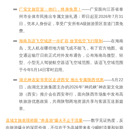
广安文旅官宣：他们，终身免票！
——广安面向江苏省泰
州市全体市民推出专属文旅礼遇：即日起至2026年7月31
日，凭本人身份证，享受广安所有A级旅游景区首道门票免
费。
海南岛适飞空域进一步扩容,放宽低空飞行限制
——在海南
岛，无人机在哪些地方能飞或不能飞，有了官方地图。省
交通运输厅日前正式对外发布通告，公布海南岛微型、轻
型、小型无人驾驶航空器适飞空域范围。该适飞空域范围
于今年5月14日零时启用。
湖北神农架等景区走进西安 推出专属陕西优惠
——5月22
日，由湖北文旅集团主办的2026年“神武峡”神农架文化旅
游（西安）推介会在西安举行，面向陕西市场集中发布高
铁旅游优惠政策，共商陕鄂两地资源共享与客源互送新篇
章。
县域文旅表现抢眼 “奔县游”爆火不止于流量
——数字见证热度，反
向旅游爆火的深层价值，不仅在于为县城带来多少瞬时流量和短期