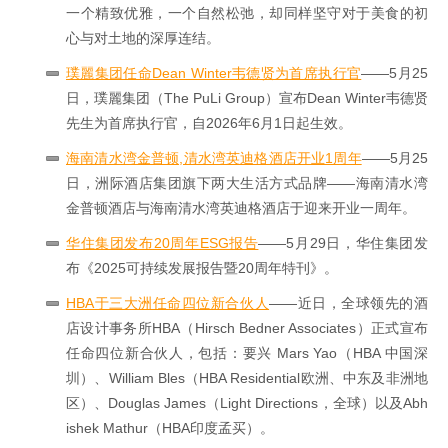
一个精致优雅，一个自然松弛，却同样坚守对于美食的初
心与对土地的深厚连结。
璞麗集团任命Dean Winter韦德贤为首席执行官
——5月25
日，璞麗集团（The PuLi Group）宣布Dean Winter韦德贤
先生为首席执行官，自2026年6月1日起生效。
海南清水湾金普顿,清水湾英迪格酒店开业1周年
——5月25
日，洲际酒店集团旗下两大生活方式品牌——海南清水湾
金普顿酒店与海南清水湾英迪格酒店于迎来开业一周年。
华住集团发布20周年ESG报告
——5月29日，华住集团发
布《2025可持续发展报告暨20周年特刊》。
HBA于三大洲任命四位新合伙人
——近日，全球领先的酒
店设计事务所HBA（Hirsch Bedner Associates）正式宣布
任命四位新合伙人，包括：要兴 Mars Yao（HBA 中国深
圳）、William Bles（HBA Residential欧洲、中东及非洲地
区）、Douglas James（Light Directions，全球）以及Abh
ishek Mathur（HBA印度孟买）。