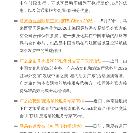
中午时段出行，可以享受动车组列车执行票价九折的优
惠，以及普通常旅客会员3倍积分优惠。
马来西亚国际航空亮相ITB China 2026
——5月29日 ，马
来西亚国际航空作为2026上海国际旅游交易博览会官方航
空公司合作伙伴参展，进一步强化其在中国市场的战略布
局与合作参与，也凸显中国市场在马航区域以及全球航线
网络发展中的关键作用。
广之旅圆满承接2026驻华外交官广东行活动
——近日，由
中国文化和旅游部主办、广东省文化和旅游厅承办的2026
驻华外交官“发现中国之美·相约活力广东”活动圆满落幕。
广之旅作为本次活动的地接服务承接方，按照涉外官方接
待标准高效完成全流程保障。
广之旅获颁“庞洛邮轮服务专家”称号
——近日，岭南控股旗
下广之旅受邀参加“庞洛传奇船长Patrick北京合作伙伴交流
会”并获颁“庞洛邮轮服务专家”称号。
网易有道发布《AI 同传数据观察》
——日前，网易有道正