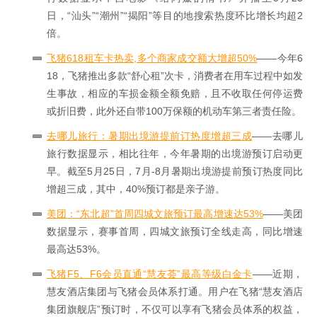
日，“汕头”“潮州”“揭阳”等目的地搜索热度环比增长均超2
倍。
飞猪618租车卡热卖,多个商家成交额大增超50%
——今年6
18，飞猪推出多款“舒心租”次卡，消费者在用车过程中如发
生事故，相应的车损金额全额免赔，且不收取任何停运费
或折旧费，此外还自带100万保额的机动车第三者责任险。
去哪儿旅行：暑期出境游提前订热度增超三成
——去哪儿
旅行数据显示，相比往年，今年暑期的出境游预订启动更
早。截至5月25日，7月-8月暑期出境游提前预订热度同比
增超三成，其中，40%预订都是亲子游。
美团：“东北超”首周四城文旅预订最高增速达53%
——美团
数据显示，赛事首周，四城文旅预订全线走高，同比增速
最高达53%。
飞猪F5、F6会员直通“慧友荟”最高等级白金卡
——近期，
慧友酒店集团与飞猪会员体系打通。用户在飞猪“慧友酒店
集团旗舰店”预订时，不仅可以享有飞猪会员体系的权益，