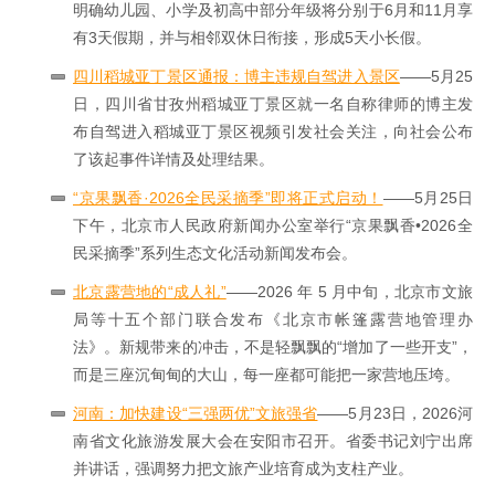
明确幼儿园、小学及初高中部分年级将分别于6月和11月享
有3天假期，并与相邻双休日衔接，形成5天小长假。
四川稻城亚丁景区通报：博主违规自驾进入景区
——5月25
日，四川省甘孜州稻城亚丁景区就一名自称律师的博主发
布自驾进入稻城亚丁景区视频引发社会关注，向社会公布
了该起事件详情及处理结果。
“京果飘香·2026全民采摘季”即将正式启动！
——5月25日
下午，北京市人民政府新闻办公室举行“京果飘香•2026全
民采摘季”系列生态文化活动新闻发布会。
北京露营地的“成人礼”
——2026 年 5 月中旬，北京市文旅
局等十五个部门联合发布《北京市帐篷露营地管理办
法》。新规带来的冲击，不是轻飘飘的“增加了一些开支”，
而是三座沉甸甸的大山，每一座都可能把一家营地压垮。
河南：加快建设“三强两优”文旅强省
——5月23日，2026河
南省文化旅游发展大会在安阳市召开。省委书记刘宁出席
并讲话，强调努力把文旅产业培育成为支柱产业。