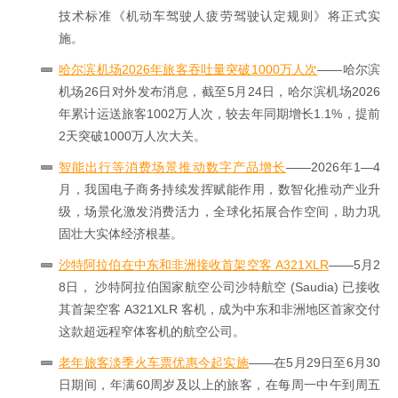
技术标准《机动车驾驶人疲劳驾驶认定规则》将正式实
施。
哈尔滨机场2026年旅客吞吐量突破1000万人次
——哈尔滨
机场26日对外发布消息，截至5月24日，哈尔滨机场2026
年累计运送旅客1002万人次，较去年同期增长1.1%，提前
2天突破1000万人次大关。
智能出行等消费场景推动数字产品增长
——2026年1—4
月，我国电子商务持续发挥赋能作用，数智化推动产业升
级，场景化激发消费活力，全球化拓展合作空间，助力巩
固壮大实体经济根基。
沙特阿拉伯在中东和非洲接收首架空客 A321XLR
——5月2
8日， 沙特阿拉伯国家航空公司沙特航空 (Saudia) 已接收
其首架空客 A321XLR 客机，成为中东和非洲地区首家交付
这款超远程窄体客机的航空公司。
老年旅客淡季火车票优惠今起实施
——在5月29日至6月30
日期间，年满60周岁及以上的旅客，在每周一中午到周五