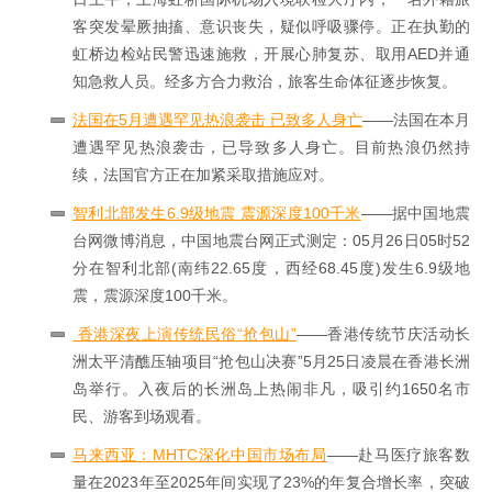
客突发晕厥抽搐、意识丧失，疑似呼吸骤停。正在执勤的
虹桥边检站民警迅速施救，开展心肺复苏、取用AED并通
知急救人员。经多方合力救治，旅客生命体征逐步恢复。
法国在5月遭遇罕见热浪袭击 已致多人身亡
——法国在本月
遭遇罕见热浪袭击，已导致多人身亡。目前热浪仍然持
续，法国官方正在加紧采取措施应对。
智利北部发生6.9级地震 震源深度100千米
——据中国地震
台网微博消息，中国地震台网正式测定：05月26日05时52
分在智利北部(南纬22.65度，西经68.45度)发生6.9级地
震，震源深度100千米。
香港深夜上演传统民俗“抢包山”
——香港传统节庆活动长
洲太平清醮压轴项目“抢包山决赛”5月25日凌晨在香港长洲
岛举行。入夜后的长洲岛上热闹非凡，吸引约1650名市
民、游客到场观看。
马来西亚：MHTC深化中国市场布局
——赴马医疗旅客数
量在2023年至2025年间实现了23%的年复合增长率，突破