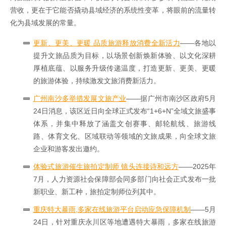
营收，更在于它能否撬动县域经济的系统性变革，将眼前的流量转
化为县域发展的常量。
更新、更美、更暖 品质旅游释放消费全新活力
——各地以
提升文旅品质为目标，以场景创新焕新体验、以文化深耕
厚植底蕴、以服务升级传递温度，打造更新、更美、更暖
的旅游体验，持续激发文旅消费新活力。
广州南沙多举措发展文旅产业
——据广州市南沙区政府5月
24日消息，该区近日向全球正式发布“1+6+N”全域文旅盛事
体系，并集中释放了涵盖文创赛事、邮轮航线、旅游线
路、体育文化、区域联动等领域的文旅成果，向全球文旅
企业和游客发出邀约。
体验式旅游催生旅拍定制师 镜头连接诗和远方
——2025年
7月，人力资源社会保障部会同多部门向社会正式发布一批
新职业、新工种，旅拍定制师位列其中。
重庆特大暴雨,多家在线旅游平台启动应急保障机制
——5月
24日，针对重庆永川区等地遭遇特大暴雨，多家在线旅游