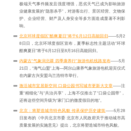
极端天气事件频发且强度增强，恶劣天气已成为影响旅游
业健康发展的“隐形杀手”，对游客出行、景区经营、文物保
护、企业经营、财产及人身安全等多方面造成显著不利影
响。
北京环球度假区”酷爽夏日”将于6月12日高能回归
——5月2
8日日，北京环球度假区宣布，夏季标志性主题活动”环球
酷爽夏日”将于6月12日至8月16日高能回归。
内蒙古“气象润北疆 四季康养行”旅游包机线路发布
——5月
21日，“海气山盟”上海—阿尔山康养气象旅游包机迎宾仪式
在内蒙古兴安盟乌兰浩特市举行。
激活城市宜居新空间 口袋公园书写城市更新大文章
——注
重“精细化”与“共治共享”，上海不仅推出了“口袋公园带”，
还将这些空间升级为“家门口的微度假目的地”。
北京：将塑造城市特色风貌 传承保护历史建筑
——5月28
日发布的《中共北京市委 北京市人民政府关于推动城市高
质量发展的实施意见》提出，北京将塑造城市特色风貌。