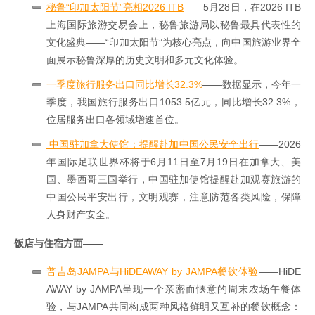
秘鲁“印加太阳节”亮相2026 ITB
——5月28日，在2026 ITB
上海国际旅游交易会上，秘鲁旅游局以秘鲁最具代表性的
文化盛典——“印加太阳节”为核心亮点，向中国旅游业界全
面展示秘鲁深厚的历史文明和多元文化体验。
一季度旅行服务出口同比增长32.3%
——数据显示，今年一
季度，我国旅行服务出口1053.5亿元，同比增长32.3%，
位居服务出口各领域增速首位。
中国驻加拿大使馆：提醒赴加中国公民安全出行
——2026
年国际足联世界杯将于6月11日至7月19日在加拿大、美
国、墨西哥三国举行，中国驻加使馆提醒赴加观赛旅游的
中国公民平安出行，文明观赛，注意防范各类风险，保障
人身财产安全。
饭店与住宿方面——
普吉岛JAMPA与HiDEAWAY by JAMPA餐饮体验
——HiDE
AWAY by JAMPA呈现一个亲密而惬意的周末农场午餐体
验，与JAMPA共同构成两种风格鲜明又互补的餐饮概念：