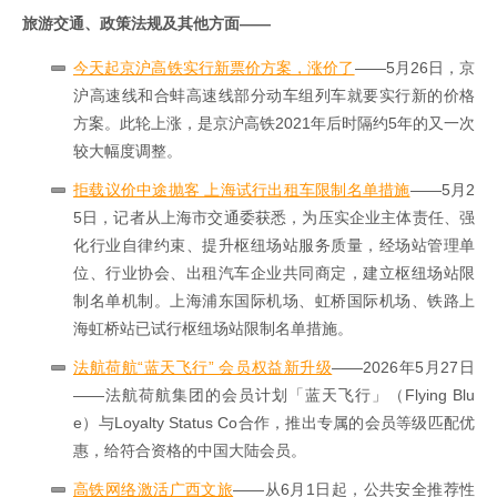
旅游交通、政策法规及其他方面——
今天起京沪高铁实行新票价方案，涨价了
——5月26日，京
沪高速线和合蚌高速线部分动车组列车就要实行新的价格
方案。此轮上涨，是京沪高铁2021年后时隔约5年的又一次
较大幅度调整。
拒载议价中途抛客 上海试行出租车限制名单措施
——5月2
5日，记者从上海市交通委获悉，为压实企业主体责任、强
化行业自律约束、提升枢纽场站服务质量，经场站管理单
位、行业协会、出租汽车企业共同商定，建立枢纽场站限
制名单机制。上海浦东国际机场、虹桥国际机场、铁路上
海虹桥站已试行枢纽场站限制名单措施。
法航荷航“蓝天飞行” 会员权益新升级
——2026年5月27日
——法航荷航集团的会员计划「蓝天飞行」（Flying Blu
e）与Loyalty Status Co合作，推出专属的会员等级匹配优
惠，给符合资格的中国大陆会员。
高铁网络激活广西文旅
——从6月1日起，公共安全推荐性