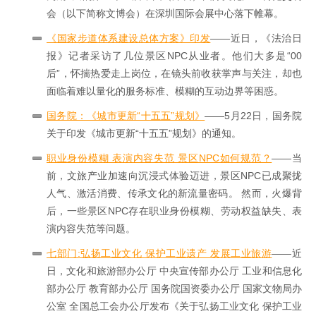
会（以下简称文博会）在深圳国际会展中心落下帷幕。
《国家步道体系建设总体方案》印发
——近日，《法治日
报》记者采访了几位景区NPC从业者。他们大多是“00
后”，怀揣热爱走上岗位，在镜头前收获掌声与关注，却也
面临着难以量化的服务标准、模糊的互动边界等困惑。
国务院：《城市更新“十五五”规划》
——5月22日，国务院
关于印发《城市更新“十五五”规划》的通知。
职业身份模糊 表演内容失范 景区NPC如何规范？
——当
前，文旅产业加速向沉浸式体验迈进，景区NPC已成聚拢
人气、激活消费、传承文化的新流量密码。 然而，火爆背
后，一些景区NPC存在职业身份模糊、劳动权益缺失、表
演内容失范等问题。
七部门:弘扬工业文化 保护工业遗产 发展工业旅游
——近
日，文化和旅游部办公厅 中央宣传部办公厅 工业和信息化
部办公厅 教育部办公厅 国务院国资委办公厅 国家文物局办
公室 全国总工会办公厅发布《关于弘扬工业文化 保护工业