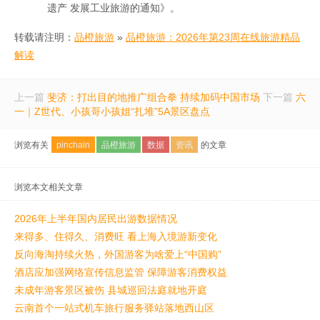
遗产 发展工业旅游的通知》。
转载请注明：
品橙旅游
»
品橙旅游：2026年第23周在线旅游精品
解读
上一篇
斐济：打出目的地推广组合拳 持续加码中国市场
下一篇
六
一｜Z世代、小孩哥小孩姐“扎堆”5A景区盘点
浏览有关
pinchain
品橙旅游
数据
资讯
的文章
浏览本文相关文章
2026年上半年国内居民出游数据情况
来得多、住得久、消费旺 看上海入境游新变化
反向海淘持续火热，外国游客为啥爱上“中国购”
酒店应加强网络宣传信息监管 保障游客消费权益
未成年游客景区被伤 县城巡回法庭就地开庭
云南首个一站式机车旅行服务驿站落地西山区