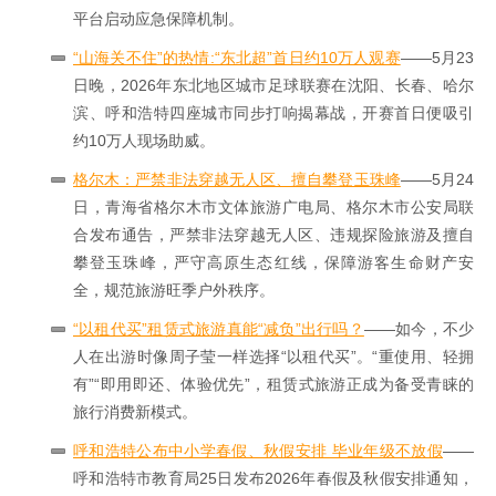
平台启动应急保障机制。
“山海关不住”的热情:“东北超”首日约10万人观赛
——5月23
日晚，2026年东北地区城市足球联赛在沈阳、长春、哈尔
滨、呼和浩特四座城市同步打响揭幕战，开赛首日便吸引
约10万人现场助威。
格尔木：严禁非法穿越无人区、擅自攀登玉珠峰
——5月24
日，青海省格尔木市文体旅游广电局、格尔木市公安局联
合发布通告，严禁非法穿越无人区、违规探险旅游及擅自
攀登玉珠峰，严守高原生态红线，保障游客生命财产安
全，规范旅游旺季户外秩序。
“以租代买”租赁式旅游真能“减负”出行吗？
——如今，不少
人在出游时像周子莹一样选择“以租代买”。“重使用、轻拥
有”“即用即还、体验优先”，租赁式旅游正成为备受青睐的
旅行消费新模式。
呼和浩特公布中小学春假、秋假安排 毕业年级不放假
——
呼和浩特市教育局25日发布2026年春假及秋假安排通知，