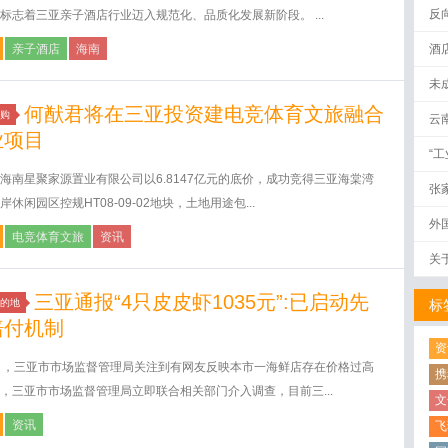
反
标志着三亚亲子酒店行业迈入规范化、品质化发展新阶段。 ...
亲子酒店
海南
酒
未
何猷君将在三亚投资建电竞体育文旅融合
购
云
业项目
“
海南星聚家源置业有限公司以6.8147亿元的底价，成功竞得三亚海棠湾
张
岸休闲园区控规HT08-09-02地块，土地用途包...
外
电竞体育文旅
资讯
关
三亚通报“4只皮皮虾1035元”:已启动先
的地
标
赔付机制
资
日，三亚市市场监督管理局关注到有网友反映本市一海鲜店存在价格过高
携
，三亚市市场监督管理局立即联合相关部门介入调查，目前三...
文
资讯
飞