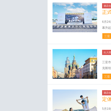
酒店住
正
6月2
幕升起
三亚
出入境
三亚市
克斯坦
三亚
酒店住
定
5月1