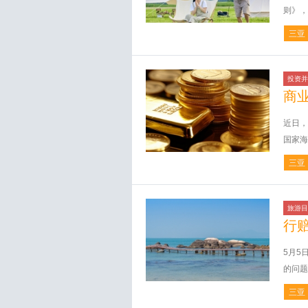
则》，
三亚
投资并
商
近日，
国家海
三亚
旅游目
行
5月5
的问题
三亚