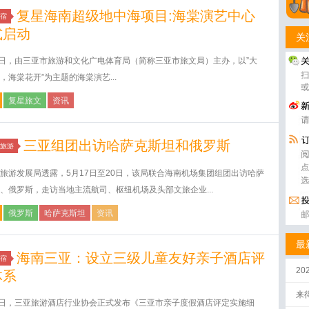
复星海南超级地中海项目:海棠演艺中心
宿
式启动
关
4日，由三亚市旅游和文化广电体育局（简称三亚市旅文局）主办，以”大
，海棠花开”为主题的海棠演艺...
复星旅文
资讯
三亚组团出访哈萨克斯坦和俄罗斯
旅游
旅游发展局透露，5月17日至20日，该局联合海南机场集团组团出访哈萨
、俄罗斯，走访当地主流航司、枢纽机场及头部文旅企业...
俄罗斯
哈萨克斯坦
资讯
最
海南三亚：设立三级儿童友好亲子酒店评
宿
2
体系
来
9日，三亚旅游酒店行业协会正式发布《三亚市亲子度假酒店评定实施细