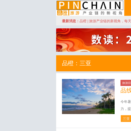
订阅
最新消息：
品橙 | 旅游产业链的新视角，每
品橙旅游
品橙：三亚
旅游目
品
今年暑
力，提
三亚