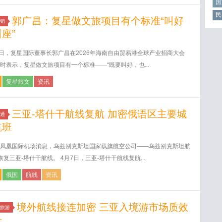
国
民
郭广昌：复星做文旅项目有个标准“叫好
销
座”
4日，复星国际董事长郭广昌在2026年海南自由贸易港全球产业招商大会
时表示，复星做文旅项目有一个标准——“既要叫好，也...
复星旅文
资讯
三亚-塔什干航线复航 加密俄语区主要城
通
航班
凤凰国际机场消息，乌兹别克斯坦国家载旗航空公司——乌兹别克斯坦航
恢复三亚-塔什干航线。 4月7日，三亚-塔什干航线复航...
俄国
航线
资讯
境外航线接连加密 三亚入境游市场质效
旅游
升