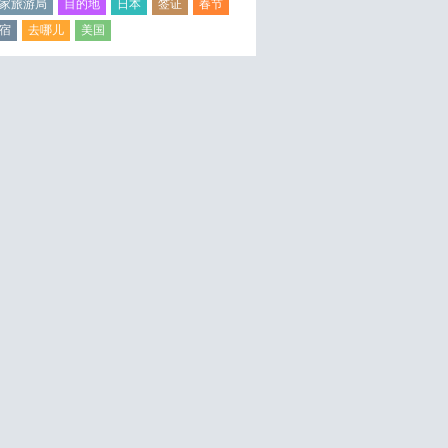
家旅游局
目的地
日本
签证
春节
宿
去哪儿
美国