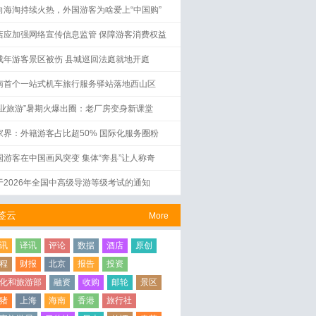
向海淘持续火热，外国游客为啥爱上“中国购”
店应加强网络宣传信息监管 保障游客消费权益
成年游客景区被伤 县城巡回法庭就地开庭
南首个一站式机车旅行服务驿站落地西山区
工业旅游”暑期火爆出圈：老厂房变身新课堂
家界：外籍游客占比超50% 国际化服务圈粉
国游客在中国画风突变 集体“奔县”让人称奇
于2026年全国中高级导游等级考试的通知
签云
More
讯
译讯
评论
数据
酒店
原创
程
财报
北京
报告
投资
化和旅游部
融资
收购
邮轮
景区
猪
上海
海南
香港
旅行社