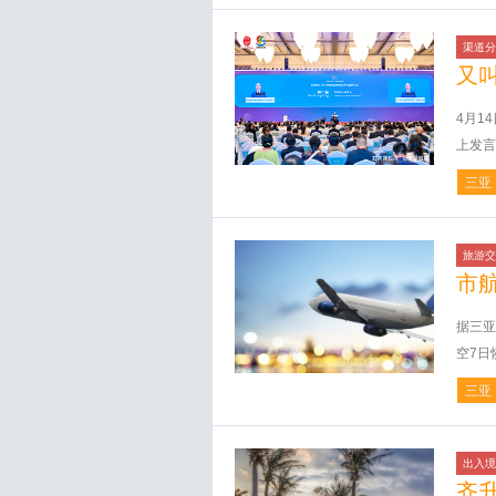
渠道分
又叫
4月1
上发言
三亚
旅游交
市
据三亚
空7日
三亚
出入境
齐