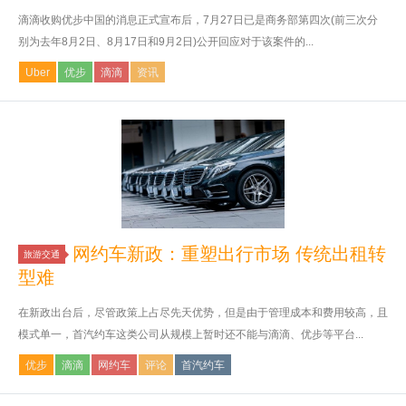
滴滴收购优步中国的消息正式宣布后，7月27日已是商务部第四次(前三次分
别为去年8月2日、8月17日和9月2日)公开回应对于该案件的...
Uber
优步
滴滴
资讯
网约车新政：重塑出行市场 传统出租转
旅游交通
型难
在新政出台后，尽管政策上占尽先天优势，但是由于管理成本和费用较高，且
模式单一，首汽约车这类公司从规模上暂时还不能与滴滴、优步等平台...
优步
滴滴
网约车
评论
首汽约车