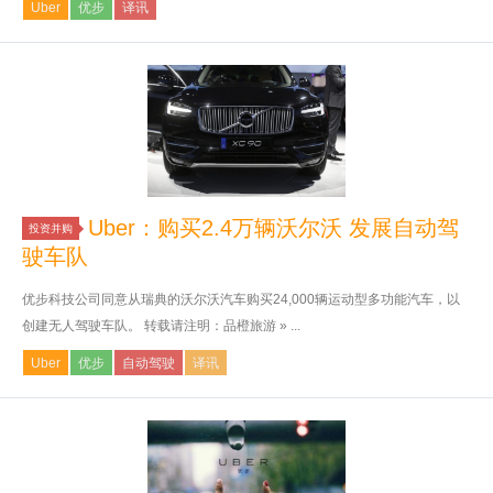
Uber
优步
译讯
Uber：购买2.4万辆沃尔沃 发展自动驾
投资并购
驶车队
优步科技公司同意从瑞典的沃尔沃汽车购买24,000辆运动型多功能汽车，以
创建无人驾驶车队。 转载请注明：品橙旅游 » ...
Uber
优步
自动驾驶
译讯