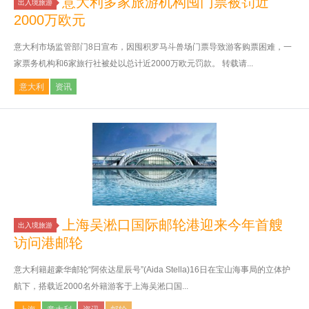
意大利多家旅游机构囤门票被罚近
出入境旅游
2000万欧元
意大利市场监管部门8日宣布，因囤积罗马斗兽场门票导致游客购票困难，一
家票务机构和6家旅行社被处以总计近2000万欧元罚款。 转载请...
意大利
资讯
上海吴淞口国际邮轮港迎来今年首艘
出入境旅游
访问港邮轮
意大利籍超豪华邮轮“阿依达星辰号”(Aida Stella)16日在宝山海事局的立体护
航下，搭载近2000名外籍游客于上海吴淞口国...