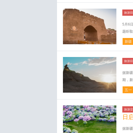
旅游目
5月6
题听取
新疆
旅游目
据新疆
期，新
五一
旅游交
日
据新疆