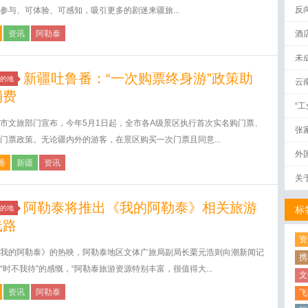
反
参与、可体验、可感知，吸引更多的剧迷来疆旅...
资讯
阿勒泰
酒
未
新疆吐鲁番：“一次购票终身游”政策助
的地
云
消费
“
市文旅部门宣布，今年5月1日起，全市各A级景区执行首次实名购门票、
张
门票政策。无论疆内外的游客，在景区购买一次门票且同意...
外
番
新疆
资讯
关
阿勒泰将推出《我的阿勒泰》相关旅游
的地
标
线路
资
我的阿勒泰》的热映，阿勒泰地区文体广旅局副局长栗元浩则向潮新闻记
携
“时不我待”的感慨，“阿勒泰旅游资源特别丰富，很值得大...
文
资讯
阿勒泰
飞