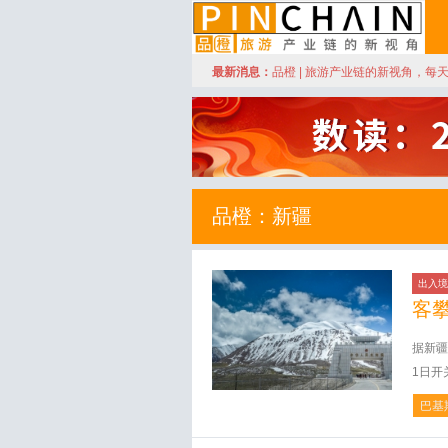
订阅
最新消息：
品橙 | 旅游产业链的新视角，每
品橙旅游
品橙：新疆
出入境
客
据新疆
1日开
巴基