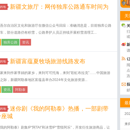
新疆文旅厅：网传独库公路通车时间为
的地
关
吾尔自治区文化和旅游厅在微信公众号回应：准确消息是，目前独库公路
车，部分道路仍有积雪，公路养护人员正持续开展积雪清理工...
独库公路
资讯
新疆富蕴夏牧场旅游线路发布
的地
家来到作家李娟的家乡，来到可可托海，来到“彩虹布拉克”……中国旅游
之际，新疆阿勒泰地区富蕴县举办2024年文化旅游资源...
资讯
阿勒泰
最
迷你剧《我的阿勒泰》热播，一部剧带
的地
2
一座城
来
我的阿勒泰》剧集IP“阿TAI”和冰雪IP“雪怪阿乐”，开发衍生旅游商品，让