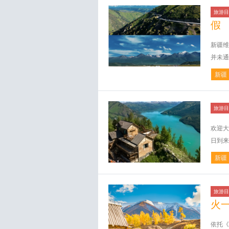
旅游目
假
新疆维
并未通
新疆
旅游目
欢迎大
日到来
新疆
旅游目
火
依托《