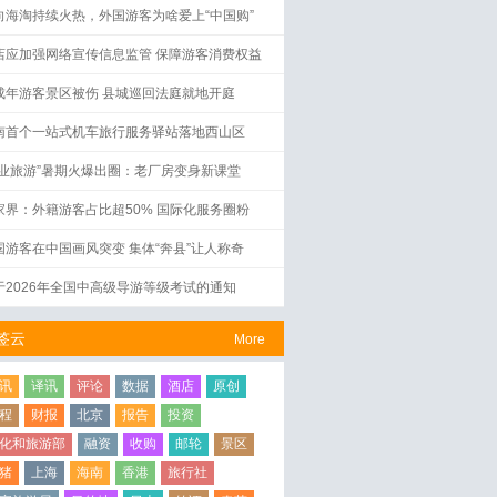
向海淘持续火热，外国游客为啥爱上“中国购”
店应加强网络宣传信息监管 保障游客消费权益
成年游客景区被伤 县城巡回法庭就地开庭
南首个一站式机车旅行服务驿站落地西山区
工业旅游”暑期火爆出圈：老厂房变身新课堂
家界：外籍游客占比超50% 国际化服务圈粉
国游客在中国画风突变 集体“奔县”让人称奇
于2026年全国中高级导游等级考试的通知
签云
More
讯
译讯
评论
数据
酒店
原创
程
财报
北京
报告
投资
化和旅游部
融资
收购
邮轮
景区
猪
上海
海南
香港
旅行社