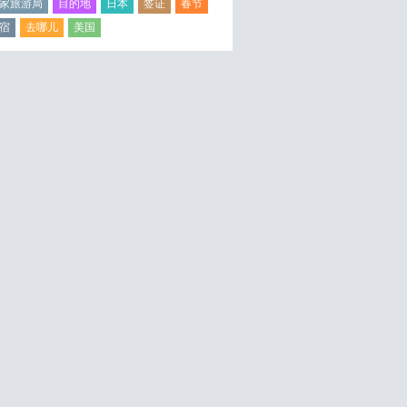
家旅游局
目的地
日本
签证
春节
宿
去哪儿
美国