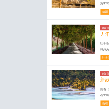
游客可
新疆
旅游目
力
吐鲁番
终身免
吐鲁
旅游目
新
随着《
者发出
新疆