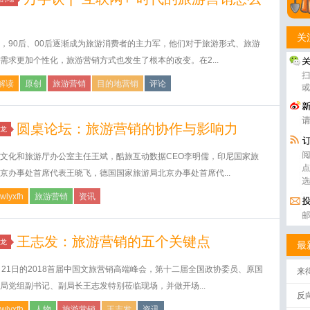
？
关
，90后、00后逐渐成为旅游消费者的主力军，他们对于旅游形式、旅游
需求更加个性化，旅游营销方式也发生了根本的改变。在2...
解读
原创
旅游营销
目的地营销
评论
圆桌论坛：旅游营销的协作与影响力
龙
文化和旅游厅办公室主任王斌，酷旅互动数据CEO李明儒，印尼国家旅
京办事处首席代表王晓飞，德国国家旅游局北京办事处首席代...
wlyxfh
旅游营销
资讯
王志发：旅游营销的五个关键点
龙
最
月21日的2018首届中国文旅营销高端峰会，第十二届全国政协委员、原国
来
局党组副书记、副局长王志发特别莅临现场，并做开场...
反
wlyxfh
人物
旅游营销
王志发
资讯