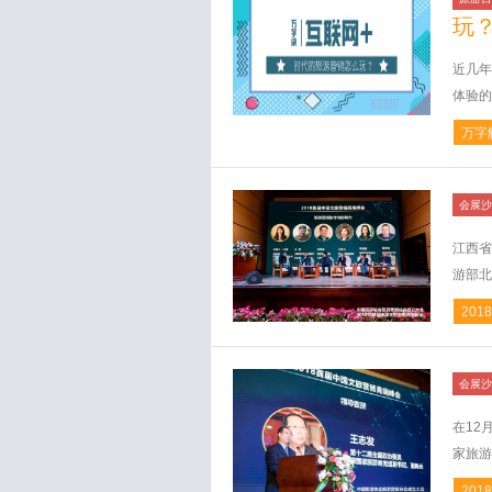
玩
近几年
体验的
万字
会展沙
江西省
游部北
2018
会展沙
在12
家旅游
2018