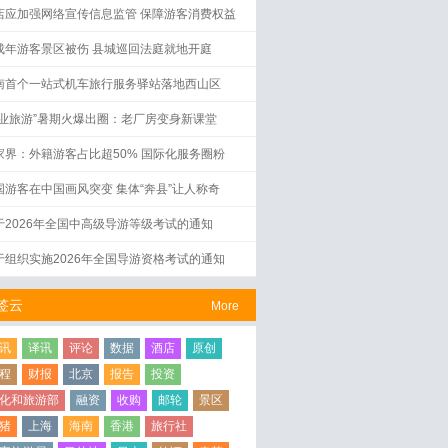
店应加强网络宣传信息监管 保障游客消费权益
成年游客景区被伤 县城巡回法庭就地开庭
南首个一站式机车旅行服务驿站落地西山区
工业旅游”暑期火爆出圈：老厂房变身新课堂
家界：外籍游客占比超50% 国际化服务圈粉
国游客在中国画风突变 集体“奔县”让人称奇
于2026年全国中高级导游等级考试的通知
于组织实施2026年全国导游资格考试的通知
签云
More
讯
译讯
评论
数据
酒店
原创
程
财报
北京
报告
投资
化和旅游部
融资
收购
邮轮
景区
猪
上海
海南
香港
旅行社