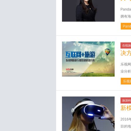
Pan
拥有海
Pan
在线旅
决
乐视网
业分析
乐视
旅游科
新
201
目的地