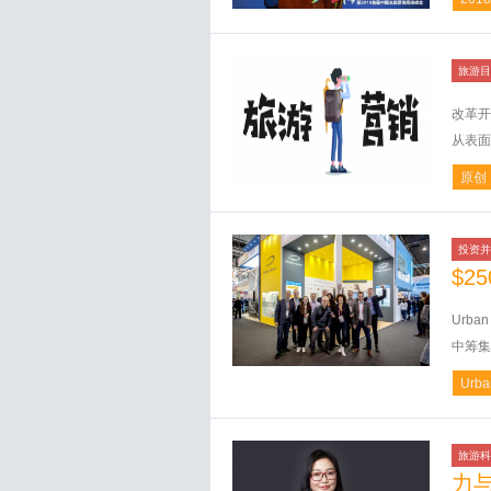
旅游目
改革开
从表面
原创
投资并
$2
Urb
中筹集到
Urba
旅游科
力