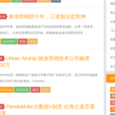
酒
未
旅游营销四十年，三道加法定乾坤
的地
云
放40年来，旅游营销随着旅游产业化的进程逐渐成熟，从单一到多样，
“
到深入，从初绽蓓蕾到百花齐放，助推旅游业成为国民经济支...
张
旅游营销
营销
评论
外
Urban Airship:旅游营销技术公司融资
关
购
500万
关
an Airship是一家拥有多个旅游公司客户的广告技术公司，其已经在F轮融资
标
2,500万美元的资金。Foundry...
资
n Airship
旅游营销
融资
译讯
携
文
PandaMobo大数据×创意 出海之道尽显
技
飞
与美