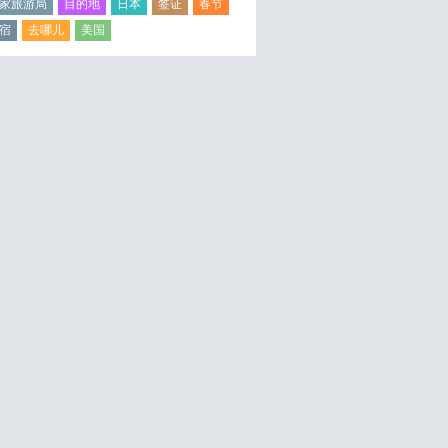
家旅游局
目的地
日本
签证
春节
宿
去哪儿
美国