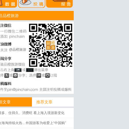
注品橙旅游
@品橙旅游
新文章
推荐文章
得多、住得久、消费旺 看上海入境游新变化
向海淘持续火热，外国游客为啥爱上“中国购”